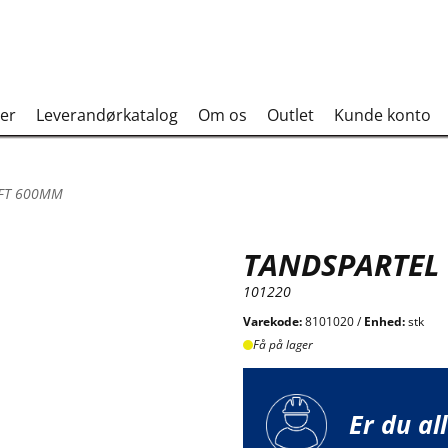
er
Leverandørkatalog
Om os
Outlet
Kunde konto
AFT 600MM
TANDSPARTEL
101220
Varekode:
8101020 /
Enhed:
stk
Få på lager
Er du al