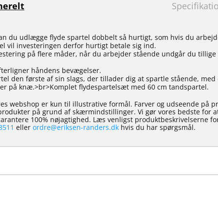
erelt
Specifikati
n du udlægge flyde spartel dobbelt så hurtigt, som hvis du arbej
 vil investeringen derfor hurtigt betale sig ind.
stering på flere måder, når du arbejder stående undgår du tillige
fterligner håndens bevægelser.
tel den første af sin slags, der tillader dig at spartle stående, m
jder på knæ.>br>Komplet flydespartelsæt med 60 cm tandspartel.
es webshop er kun til illustrative formål. Farver og udseende på p
e produkter på grund af skærmindstillinger. Vi gør vores bedste for 
 garantere 100% nøjagtighed. Læs venligst produktbeskrivelserne for
8511
eller
ordre@eriksen-randers.dk
hvis du har spørgsmål.