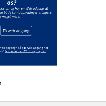
os?
 hos os, og har en Web adgang så
se både kontooplysninger, tidligere
g meget mere.
Få web adgang
 Web adgang?
Få din Web adgang her
nu?
Anmod om en Web adgang her
g