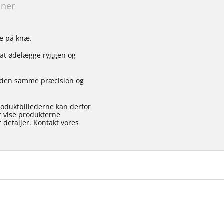
oner
de på knæ.
 at ødelægge ryggen og
ed den samme præcision og
roduktbillederne kan derfor
at vise produkterne
 detaljer. Kontakt vores