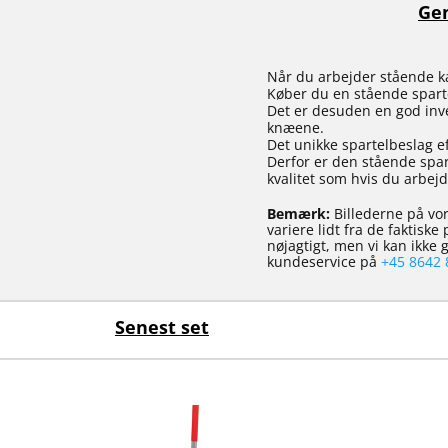
Gen
Når du arbejder stående ka
Køber du en stående spartel
Det er desuden en god inve
knæene.
Det unikke spartelbeslag e
Derfor er den stående spar
kvalitet som hvis du arbe
Bemærk:
Billederne på vor
variere lidt fra de faktisk
nøjagtigt, men vi kan ikke
kundeservice på
+45 8642 
Senest set