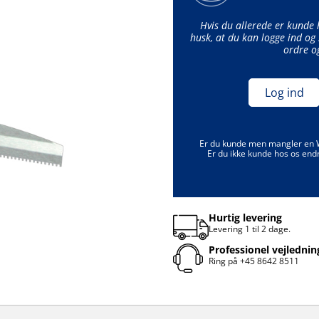
Hvis du allerede er kunde
husk, at du kan logge ind og 
ordre o
Log ind
Er du kunde men mangler en
Er du ikke kunde hos os end
Hurtig levering
Levering 1 til 2 dage.
Professionel vejlednin
Ring på
+45 8642 8511