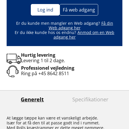
Log ind
Få web adgang
Er du kunde men mangler en Web adgang?
Få din
Web adgang her
Er du ikke kunde hos os endnu?
Anmod om en Web
adgang her
Hurtig levering
Levering 1 til 2 dage.
Professionel vejledning
Ring på
+45 8642 8511
Generelt
Specifikationer
At lægge tæppe kan være et vanskeligt arbejde.
Især for at få den til at passe godt ind i rummet.
Med Rolls knæstrammer er dette meget nemmere.