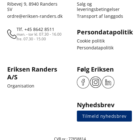
Ribevej 9, 8940 Randers
Salg og
SV
leveringsbetingelser
ordre@eriksen-randers.dk
Transport af langgods
Tlf. +45 8642 8511
Persondatapolitik
man. - tor kl. 07.30 - 16.00
fre. 07.30 - 15.00
Cookie politik
Persondatapolitik
Eriksen Randers
Følg Eriksen
A/S
Organisation
Nyhedsbrev
Tilmeld nyhedsbrev
CVR.nr.: 77858814