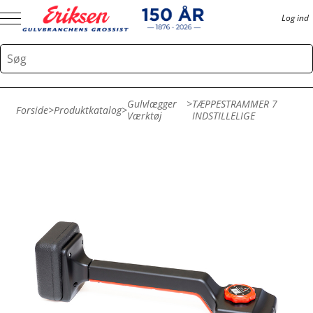
Log ind
Gulvlægger
>
TÆPPESTRAMMER 7
Forside
>
Produktkatalog
>
Værktøj
INDSTILLELIGE