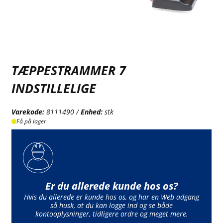
TÆPPESTRAMMER 7
INDSTILLELIGE
Varekode:
8111490 /
Enhed:
stk
Få på lager
Er du allerede kunde hos os?
Hvis du allerede er kunde hos os, og har en Web adgang
så husk, at du kan logge ind og se både
kontooplysninger, tidligere ordre og meget mere.