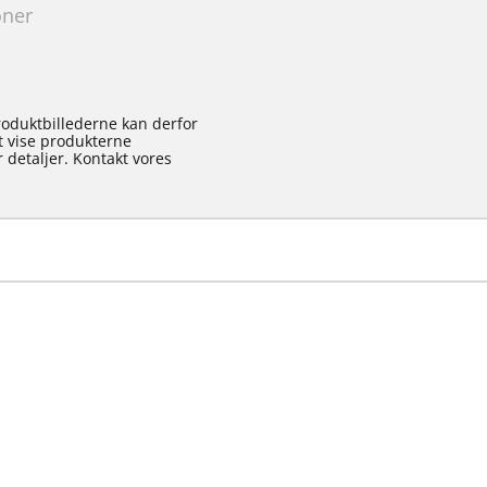
oner
roduktbillederne kan derfor
at vise produkterne
 detaljer. Kontakt vores