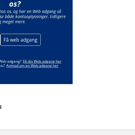
os?
 hos os, og har en Web adgang så
se både kontooplysninger, tidligere
g meget mere.
Få web adgang
 Web adgang?
Få din Web adgang her
nu?
Anmod om en Web adgang her
g