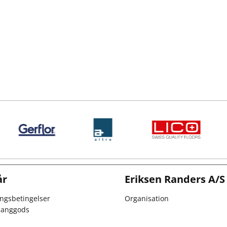
år
Eriksen Randers A/S
ingsbetingelser
Organisation
 langgods