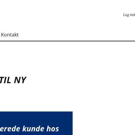
Log ind
Log ind
Kontakt
TIL NY
k
lerede kunde hos