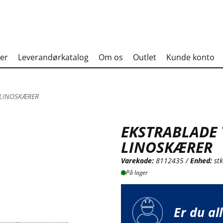
er
Leverandørkatalog
Om os
Outlet
Kunde konto
 LINOSKÆRER
EKSTRABLADE 
LINOSKÆRER
Varekode:
8112435 /
Enhed:
st
På lager
Er du al