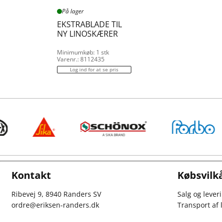
På lager
EKSTRABLADE TIL
NY LINOSKÆRER
Minimumkøb: 1 stk
Varenr.: 8112435
Log ind for at se pris
Kontakt
Købsvilk
Ribevej 9, 8940 Randers SV
Salg og lever
ordre@eriksen-randers.dk
Transport af