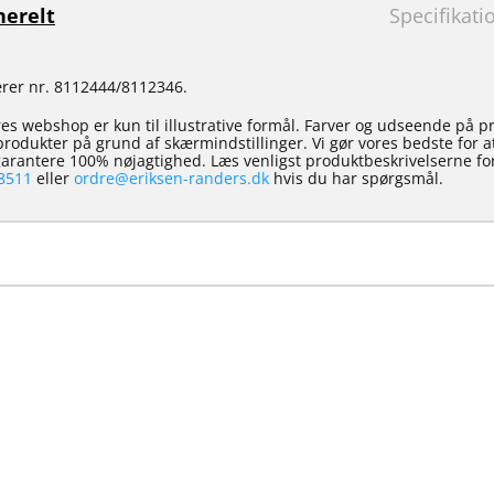
erelt
Specifikati
ærer nr. 8112444/8112346.
es webshop er kun til illustrative formål. Farver og udseende på p
e produkter på grund af skærmindstillinger. Vi gør vores bedste for 
 garantere 100% nøjagtighed. Læs venligst produktbeskrivelserne for
8511
eller
ordre@eriksen-randers.dk
hvis du har spørgsmål.