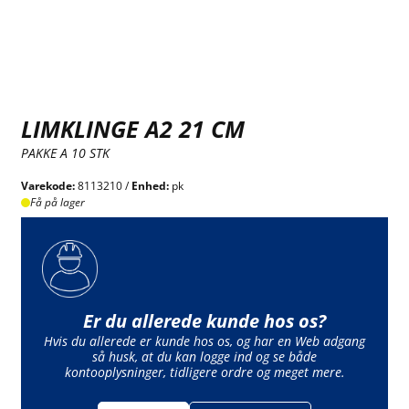
LIMKLINGE A2 21 CM
PAKKE A 10 STK
Varekode:
8113210 /
Enhed:
pk
Få på lager
Er du allerede kunde hos os?
Hvis du allerede er kunde hos os, og har en Web adgang
så husk, at du kan logge ind og se både
kontooplysninger, tidligere ordre og meget mere.