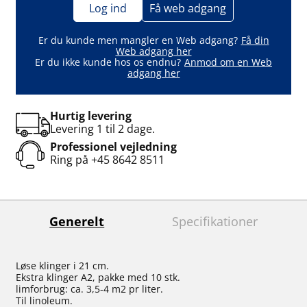
Log ind
Få web adgang
Er du kunde men mangler en Web adgang?
Få din
Web adgang her
Er du ikke kunde hos os endnu?
Anmod om en Web
adgang her
Hurtig levering
Levering 1 til 2 dage.
Professionel vejledning
Ring på
+45 8642 8511
Generelt
Specifikationer
Løse klinger i 21 cm.
Ekstra klinger A2, pakke med 10 stk.
limforbrug: ca. 3,5-4 m2 pr liter.
Til linoleum.