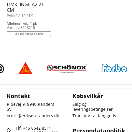
LIMKLINGE A2 21
CM
PAKKE A 10 STK
Minimumkøb: 1 pk
Varenr.: 8113210
Log ind for at se pris
Kontakt
Købsvilkår
Ribevej 9, 8940 Randers
Salg og
SV
leveringsbetingelser
ordre@eriksen-randers.dk
Transport af langgods
Tlf. +45 8642 8511
Persondatapolitik