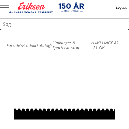
Log ind
Limklinger &
>
LIMKLINGE A2
Forside
>
Produktkatalog
>
Spartelværktøj
21 CM