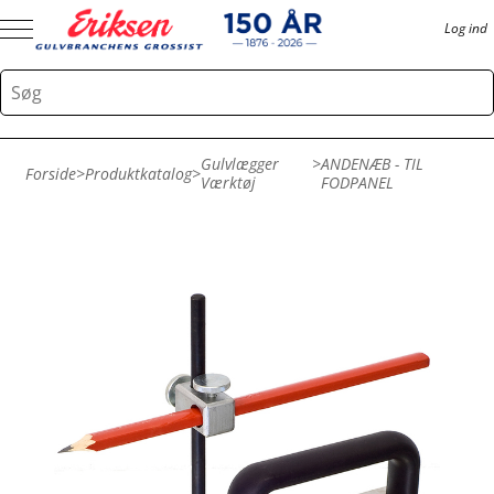
Log ind
Gulvlægger
>
ANDENÆB - TIL
Forside
>
Produktkatalog
>
Værktøj
FODPANEL