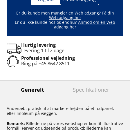
Er du kunde men mangler en Web adgang?
Få din
Web adgang her
Er du ikke kunde hos os endnu?
Anmod om en Web
adgang her
Hurtig levering
Levering 1 til 2 dage.
Professionel vejledning
Ring på
+45 8642 8511
Generelt
Specifikationer
Andenæb, pratisk til at markere højden på et fodpanel,
eller linoleum på væggen.
Bemærk:
Billederne på vores webshop er kun til illustrative
formål. Farver og udseende på produktbillederne kan