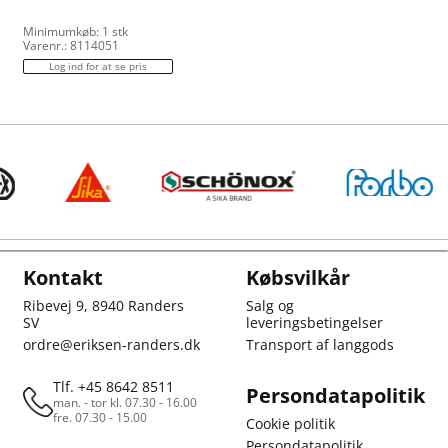
Minimumkøb: 1 stk
Varenr.: 8114051
Log ind for at se pris
Kontakt
Købsvilkår
Ribevej 9, 8940 Randers
Salg og
SV
leveringsbetingelser
ordre@eriksen-randers.dk
Transport af langgods
Tlf. +45 8642 8511
Persondatapolitik
man. - tor kl. 07.30 - 16.00
fre. 07.30 - 15.00
Cookie politik
Persondatapolitik