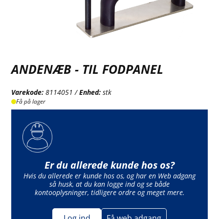
ANDENÆB - TIL FODPANEL
Varekode:
8114051 /
Enhed:
stk
Få på lager
Er du allerede kunde hos os?
Hvis du allerede er kunde hos os, og har en Web adgang
så husk, at du kan logge ind og se både
kontooplysninger, tidligere ordre og meget mere.
Log ind
Få web adgang