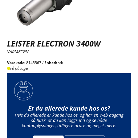
LEISTER ELECTRON 3400W
VARMEFØN
Varekode:
8145567 /
Enhed:
stk
Få på lager
Er du allerede kunde hos os?
Hvis du allerede er kunde hos os, og har en Web adgang
så husk, at du kan logge ind og se både
kontooplysninger, tidligere ordre og meget mere.