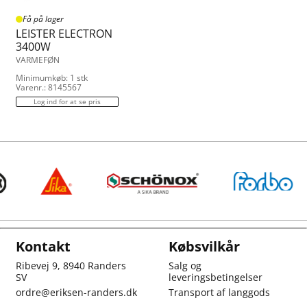
Få på lager
LEISTER ELECTRON
3400W
VARMEFØN
Minimumkøb: 1 stk
Varenr.: 8145567
Log ind for at se pris
Kontakt
Købsvilkår
Ribevej 9, 8940 Randers
Salg og
SV
leveringsbetingelser
ordre@eriksen-randers.dk
Transport af langgods