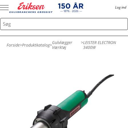
Log ind
Gulvlægger
>
LEISTER ELECTRON
Forside
>
Produktkatalog
>
Værktøj
3400W