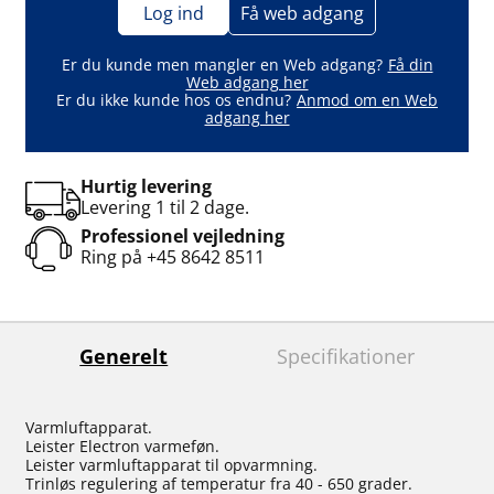
Log ind
Få web adgang
Er du kunde men mangler en Web adgang?
Få din
Web adgang her
Er du ikke kunde hos os endnu?
Anmod om en Web
adgang her
Hurtig levering
Levering 1 til 2 dage.
Professionel vejledning
Ring på
+45 8642 8511
Generelt
Specifikationer
Varmluftapparat.
Leister Electron varmeføn.
Leister varmluftapparat til opvarmning.
Trinløs regulering af temperatur fra 40 - 650 grader.