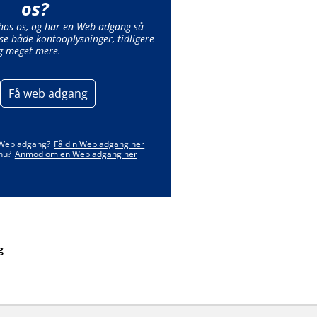
os?
 hos os, og har en Web adgang så
se både kontooplysninger, tidligere
g meget mere.
Få web adgang
 Web adgang?
Få din Web adgang her
nu?
Anmod om en Web adgang her
g