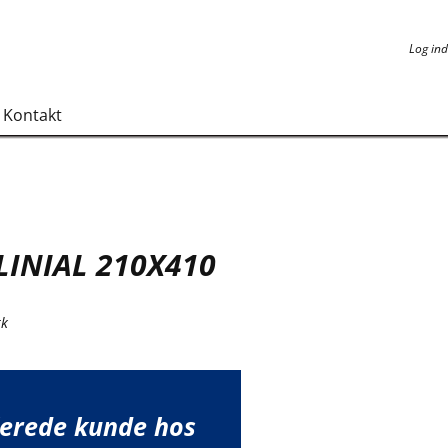
Log ind
Log ind
Kontakt
LINIAL 210X410
tk
lerede kunde hos