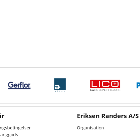
år
Eriksen Randers A/S
ingsbetingelser
Organisation
 langgods