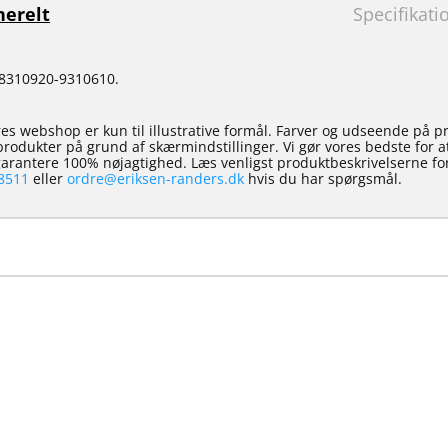
erelt
Specifikati
9-8310920-9310610.
es webshop er kun til illustrative formål. Farver og udseende på p
e produkter på grund af skærmindstillinger. Vi gør vores bedste for 
 garantere 100% nøjagtighed. Læs venligst produktbeskrivelserne for
8511
eller
ordre@eriksen-randers.dk
hvis du har spørgsmål.