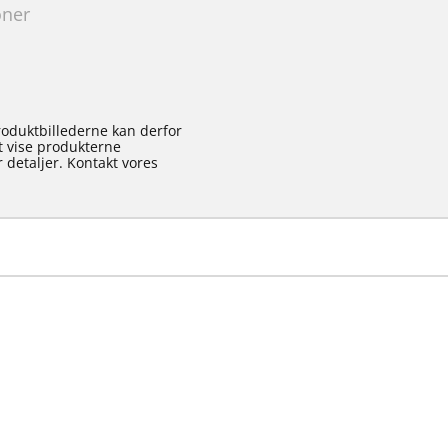
oner
roduktbillederne kan derfor
at vise produkterne
 detaljer. Kontakt vores