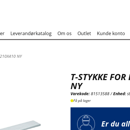
er
Leverandørkatalog
Om os
Outlet
Kunde konto
 210X410 NY
T-STYKKE FOR 
NY
Varekode:
81513588 /
Enhed:
s
Få på lager
Er du al