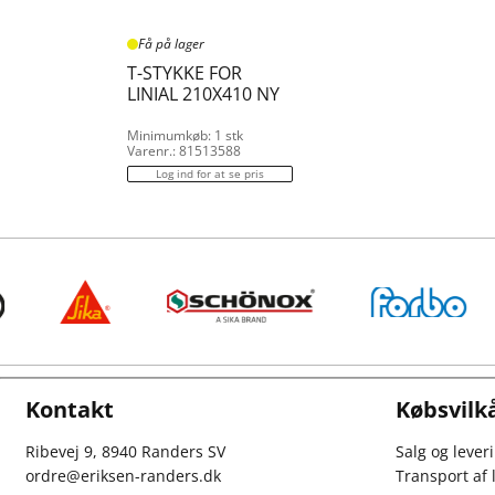
Få på lager
T-STYKKE FOR
LINIAL 210X410 NY
Minimumkøb: 1 stk
Varenr.: 81513588
Log ind for at se pris
Kontakt
Købsvilk
Ribevej 9, 8940 Randers SV
Salg og lever
ordre@eriksen-randers.dk
Transport af