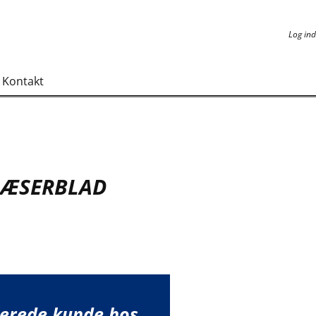
Log ind
Log ind
Kontakt
RÆSERBLAD
k
lerede kunde hos