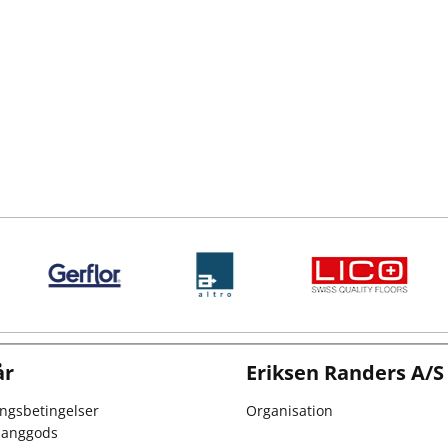
år
Eriksen Randers A/S
ingsbetingelser
Organisation
 langgods