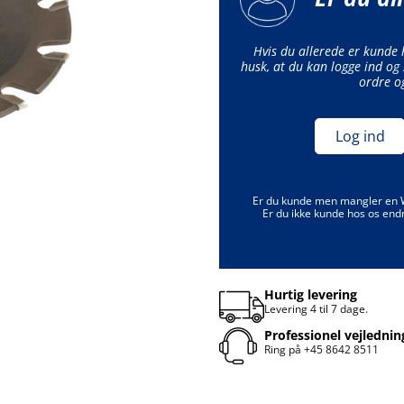
Hvis du allerede er kunde
husk, at du kan logge ind og 
ordre o
Log ind
Er du kunde men mangler en
Er du ikke kunde hos os end
Hurtig levering
Levering 4 til 7 dage.
Professionel vejlednin
Ring på
+45 8642 8511