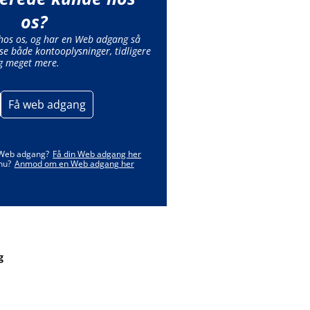
os?
 hos os, og har en Web adgang så
se både kontooplysninger, tidligere
g meget mere.
Få web adgang
 Web adgang?
Få din Web adgang her
nu?
Anmod om en Web adgang her
g