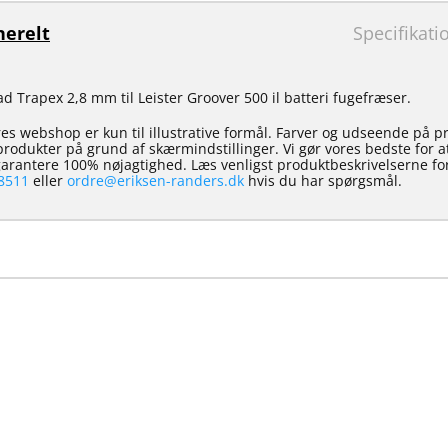
erelt
Specifikati
d Trapex 2,8 mm til Leister Groover 500 il batteri fugefræser.
es webshop er kun til illustrative formål. Farver og udseende på p
e produkter på grund af skærmindstillinger. Vi gør vores bedste for 
 garantere 100% nøjagtighed. Læs venligst produktbeskrivelserne for
8511
eller
ordre@eriksen-randers.dk
hvis du har spørgsmål.