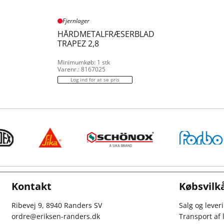
Fjernlager
HÅRDMETALFRÆSERBLAD
TRAPEZ 2,8
Minimumkøb: 1 stk
Varenr.: 8167025
Log ind for at se pris
Kontakt
Købsvilk
Ribevej 9, 8940 Randers SV
Salg og lever
ordre@eriksen-randers.dk
Transport af