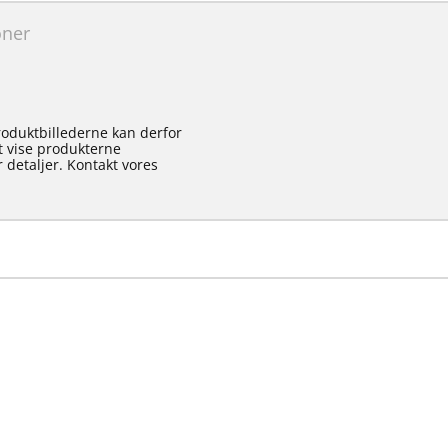
oner
roduktbillederne kan derfor
at vise produkterne
 detaljer. Kontakt vores