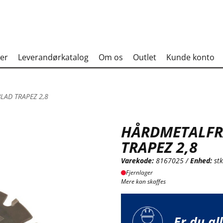
er
Leverandørkatalog
Om os
Outlet
Kunde konto
AD TRAPEZ 2,8
HÅRDMETALF
TRAPEZ 2,8
Varekode:
8167025 /
Enhed:
st
Fjernlager
Mere kan skaffes
Er du al