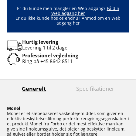
Er du kunde men mangler en Web adgang?
Få din
Web adgang her
Er du ikke kunde hos os endnu?
Anmod om en Web
adgang her
Hurtig levering
Levering 1 til 2 dage.
Professionel vejledning
Ring på
+45 8642 8511
Generelt
Specifikationer
Monel
Monel er et sæbebaseret vaskeplejemiddel, som giver en
effektiv beskyttelsesfilm og perfekte rengøringsegenskaber i
et produkt.Monel fra Forbo er det mest effektive man kan
give sine linoleumsgulve, det plejer og beskytter linoleum,
så gulvet eller bordet holder sig flot længere.