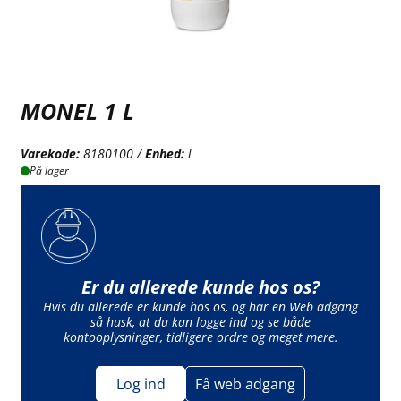
MONEL 1 L
Varekode:
8180100 /
Enhed:
l
På lager
Er du allerede kunde hos os?
Hvis du allerede er kunde hos os, og har en Web adgang
så husk, at du kan logge ind og se både
kontooplysninger, tidligere ordre og meget mere.
Log ind
Få web adgang