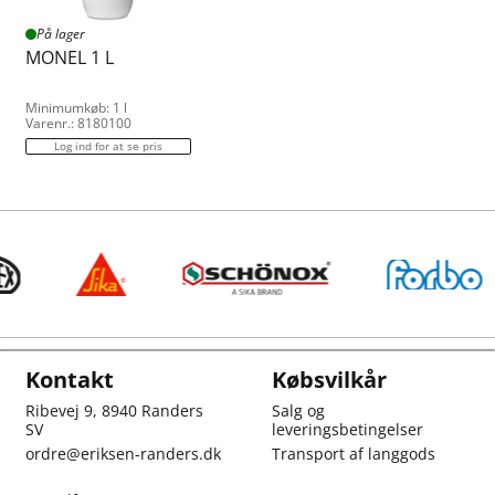
På lager
MONEL 1 L
Minimumkøb: 1 l
Varenr.: 8180100
Log ind for at se pris
Kontakt
Købsvilkår
Ribevej 9, 8940 Randers
Salg og
SV
leveringsbetingelser
ordre@eriksen-randers.dk
Transport af langgods