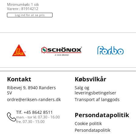
Minimumkøb: 1 stk
Varenr.: 81914212
Log ind for at se pris
Kontakt
Købsvilkår
Ribevej 9, 8940 Randers
Salg og
SV
leveringsbetingelser
ordre@eriksen-randers.dk
Transport af langgods
Tlf. +45 8642 8511
Persondatapolitik
man. - tor kl. 07.30 - 16.00
fre. 07.30 - 15.00
Cookie politik
Persondatapolitik