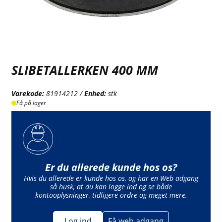
SLIBETALLERKEN 400 MM
Varekode:
81914212 /
Enhed:
stk
Få på lager
Er du allerede kunde hos os?
Hvis du allerede er kunde hos os, og har en Web adgang
så husk, at du kan logge ind og se både
kontooplysninger, tidligere ordre og meget mere.
Log ind
Få web adgang