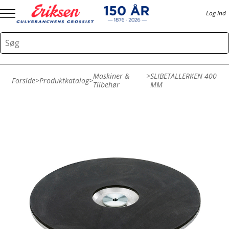
Log ind
Maskiner &
>
SLIBETALLERKEN 400
Forside
>
Produktkatalog
>
Tilbehør
MM