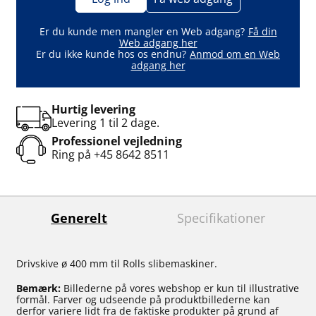
Er du kunde men mangler en Web adgang?
Få din
Web adgang her
Er du ikke kunde hos os endnu?
Anmod om en Web
adgang her
Hurtig levering
Levering 1 til 2 dage.
Professionel vejledning
Ring på
+45 8642 8511
Generelt
Specifikationer
Drivskive ø 400 mm til Rolls slibemaskiner.
Bemærk:
Billederne på vores webshop er kun til illustrative
formål. Farver og udseende på produktbillederne kan
derfor variere lidt fra de faktiske produkter på grund af