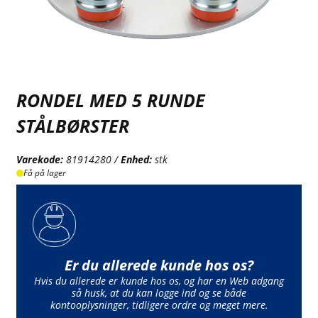
RONDEL MED 5 RUNDE
STÅLBØRSTER
Varekode:
81914280 /
Enhed:
stk
Få på lager
Er du allerede kunde hos os?
Hvis du allerede er kunde hos os, og har en Web adgang
så husk, at du kan logge ind og se både
kontooplysninger, tidligere ordre og meget mere.