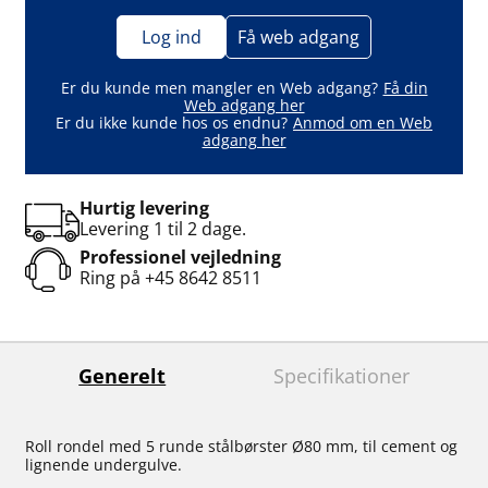
Log ind
Få web adgang
Er du kunde men mangler en Web adgang?
Få din
Web adgang her
Er du ikke kunde hos os endnu?
Anmod om en Web
adgang her
Hurtig levering
Levering 1 til 2 dage.
Professionel vejledning
Ring på
+45 8642 8511
Generelt
Specifikationer
Roll rondel med 5 runde stålbørster Ø80 mm, til cement og
lignende undergulve.