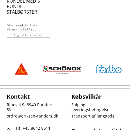
RONDEL MED 5
RUNDE
STÅLBØRSTER
Minimumkøb: 1 stk
Varenr.: 81914280
Log ind for at se pris
Kontakt
Købsvilkår
Ribevej 9, 8940 Randers
Salg og
SV
leveringsbetingelser
ordre@eriksen-randers.dk
Transport af langgods
Tlf. +45 8642 8511