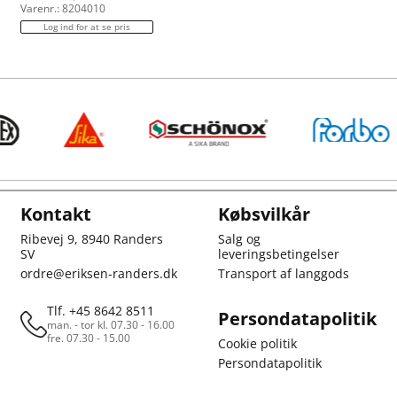
Varenr.: 8204010
Log ind for at se pris
Kontakt
Købsvilkår
Ribevej 9, 8940 Randers
Salg og
SV
leveringsbetingelser
ordre@eriksen-randers.dk
Transport af langgods
Tlf. +45 8642 8511
Persondatapolitik
man. - tor kl. 07.30 - 16.00
fre. 07.30 - 15.00
Cookie politik
Persondatapolitik