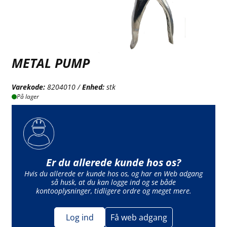
METAL PUMP
Varekode:
8204010 /
Enhed:
stk
På lager
Er du allerede kunde hos os?
Hvis du allerede er kunde hos os, og har en Web adgang
så husk, at du kan logge ind og se både
kontooplysninger, tidligere ordre og meget mere.
Log ind
Få web adgang