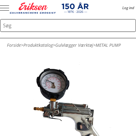
Log ind
Forside
>
Produktkatalog
>
Gulvlægger Værktøj
>
METAL PUMP