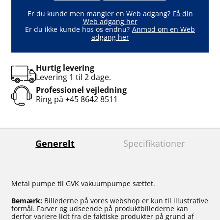
Er du kunde men mangler en Web adgang?
Få din
Web adgang her
Er du ikke kunde hos os endnu?
Anmod om en Web
adgang her
Hurtig levering
Levering 1 til 2 dage.
Professionel vejledning
Ring på
+45 8642 8511
Generelt
Specifikationer
Metal pumpe til GVK vakuumpumpe sættet.
Bemærk:
Billederne på vores webshop er kun til illustrative
formål. Farver og udseende på produktbillederne kan
derfor variere lidt fra de faktiske produkter på grund af