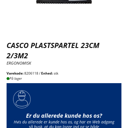
CASCO PLASTSPARTEL 23CM
2/3M2
ERGONOMISK
Varekode:
8206118 /
Enhed:
stk
På lager
Er du allerede kunde hos os?
Hvis du allerede er kunde hos os, og har en Web adgang
så husk, at du kan logge ind og se både