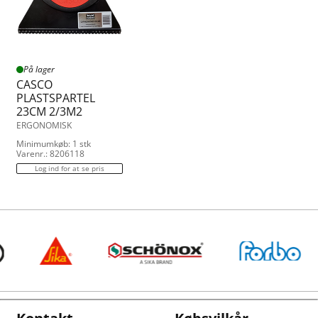
På lager
CASCO
PLASTSPARTEL
23CM 2/3M2
ERGONOMISK
Minimumkøb: 1 stk
Varenr.: 8206118
Log ind for at se pris