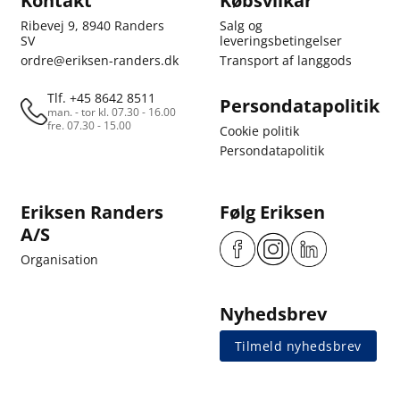
Kontakt
Købsvilkår
Ribevej 9, 8940 Randers
Salg og
SV
leveringsbetingelser
ordre@eriksen-randers.dk
Transport af langgods
Tlf. +45 8642 8511
Persondatapolitik
man. - tor kl. 07.30 - 16.00
fre. 07.30 - 15.00
Cookie politik
Persondatapolitik
Eriksen Randers
Følg Eriksen
A/S
Organisation
Nyhedsbrev
Tilmeld nyhedsbrev