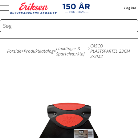
Log ind
CASCO
Limklinger &
>
Forside
>
Produktkatalog
>
PLASTSPARTEL 23CM
Spartelværktøj
2/3M2