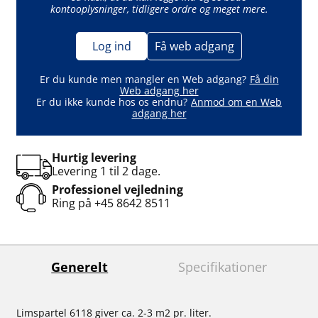
kontooplysninger, tidligere ordre og meget mere.
Log ind
Få web adgang
Er du kunde men mangler en Web adgang?
Få din
Web adgang her
Er du ikke kunde hos os endnu?
Anmod om en Web
adgang her
Hurtig levering
Levering 1 til 2 dage.
Professionel vejledning
Ring på
+45 8642 8511
Generelt
Specifikationer
Limspartel 6118 giver ca. 2-3 m2 pr. liter.