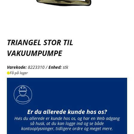
TRIANGEL STOR TIL
VAKUUMPUMPE
Varekode:
8223310 /
Enhed:
stk
Få på lager
Er du allerede kunde hos os?
Hvis du allerede er kunde hos os, og har en Web adgang
så husk, at du kan logge ind og se både
kontooplysninger, tidligere ordre og meget mere.