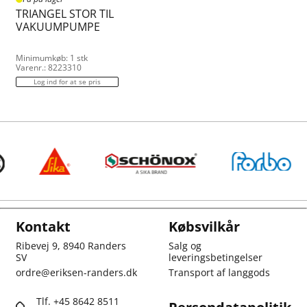
TRIANGEL STOR TIL
VAKUUMPUMPE
Minimumkøb: 1 stk
Varenr.: 8223310
Log ind for at se pris
Kontakt
Købsvilkår
Ribevej 9, 8940 Randers
Salg og
SV
leveringsbetingelser
ordre@eriksen-randers.dk
Transport af langgods
Tlf. +45 8642 8511