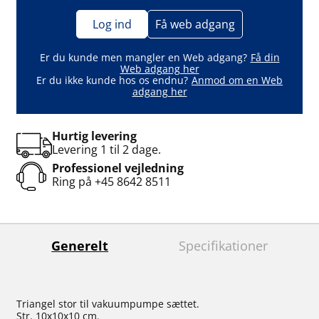
Log ind
Få web adgang
Er du kunde men mangler en Web adgang?
Få din
Web adgang her
Er du ikke kunde hos os endnu?
Anmod om en Web
adgang her
Hurtig levering
Levering 1 til 2 dage.
Professionel vejledning
Ring på
+45 8642 8511
Generelt
Specifikationer
Triangel stor til vakuumpumpe sættet.
Str. 10x10x10 cm.