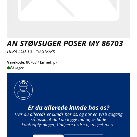
AN STØVSUGER POSER MY 86703
HEPA ECO 13 - 10 STK/PK
Varekode:
86703 /
Enhed:
pk
På lager
Er du allerede kunde hos os?
Hvis du allerede er kunde hos os, og har en Web adgang
så husk, at du kan logge ind og se både
kontooplysninger, tidligere ordre og meget mere.