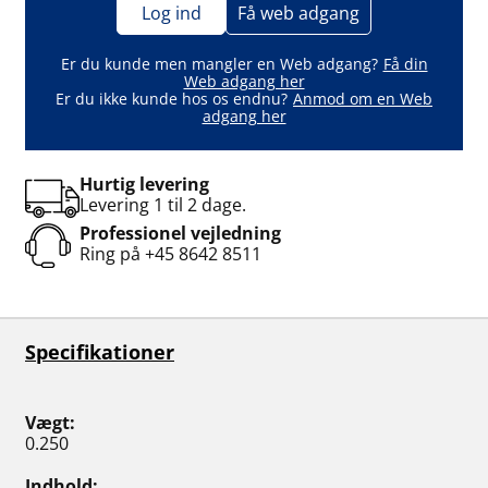
Log ind
Få web adgang
Er du kunde men mangler en Web adgang?
Få din
Web adgang her
Er du ikke kunde hos os endnu?
Anmod om en Web
adgang her
Hurtig levering
Levering 1 til 2 dage.
Professionel vejledning
Ring på
+45 8642 8511
Specifikationer
Vægt
0.250
Indhold