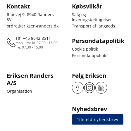
Kontakt
Købsvilkår
Ribevej 9, 8940 Randers
Salg og
SV
leveringsbetingelser
ordre@eriksen-randers.dk
Transport af langgods
Tlf. +45 8642 8511
Persondatapolitik
man. - tor kl. 07.30 - 16.00
fre. 07.30 - 15.00
Cookie politik
Persondatapolitik
Eriksen Randers
Følg Eriksen
A/S
Organisation
Nyhedsbrev
Tilmeld nyhedsbrev