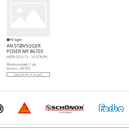
På lager
AN STØVSUGER
POSER MY 86703
HEPA ECO 13 - 10 STK/PK
Minimumkøb: 1 pk
Varenr.: 86703
Log ind for at se pris