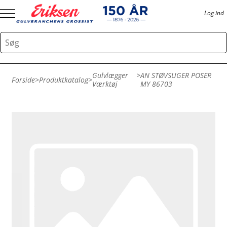
Log ind
Gulvlægger
>
AN STØVSUGER POSER
Forside
>
Produktkatalog
>
Værktøj
MY 86703