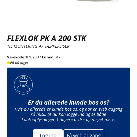
FLEXLOK PK A 200 STK
TIL MONTERING AF TÆPPEFLISER
Varekode:
870200 /
Enhed:
stk
Få på lager
Er du allerede kunde hos os?
Hvis du allerede er kunde hos os, og har en Web adgang
så husk, at du kan logge ind og se både
kontooplysninger, tidligere ordre og meget mere.
Log ind
Få web adgang