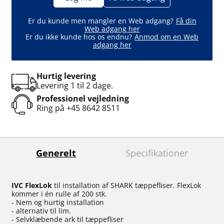
Er du kunde men mangler en Web adgang?
Få din
Web adgang her
Er du ikke kunde hos os endnu?
Anmod om en Web
adgang her
Hurtig levering
Levering 1 til 2 dage.
Professionel vejledning
Ring på
+45 8642 8511
Generelt
Specifikationer
IVC FlexLok
til installation af SHARK tæppefliser. FlexLok
kommer i én rulle af 200 stk.
- Nem og hurtig installation
- alternativ til lim.
- Selvklæbende ark til tæppefliser