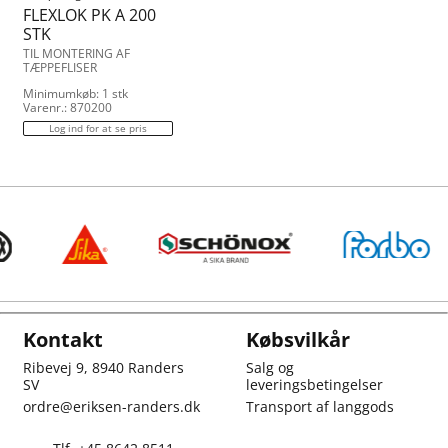
FLEXLOK PK A 200
STK
TIL MONTERING AF
TÆPPEFLISER
Minimumkøb: 1 stk
Varenr.: 870200
Log ind for at se pris
Kontakt
Købsvilkår
Ribevej 9, 8940 Randers
Salg og
SV
leveringsbetingelser
ordre@eriksen-randers.dk
Transport af langgods