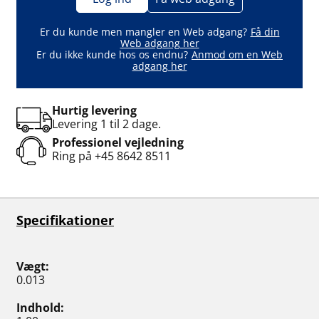
Er du kunde men mangler en Web adgang?
Få din
Web adgang her
Er du ikke kunde hos os endnu?
Anmod om en Web
adgang her
Hurtig levering
Levering 1 til 2 dage.
Professionel vejledning
Ring på
+45 8642 8511
Specifikationer
Vægt
0.013
Indhold