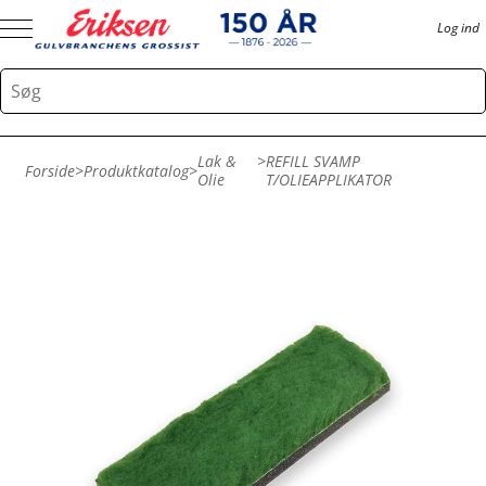
Log ind
Lak &
>
REFILL SVAMP
Forside
>
Produktkatalog
>
Olie
T/OLIEAPPLIKATOR