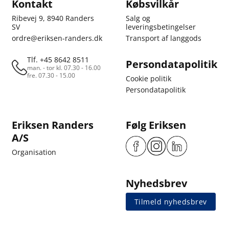
Kontakt
Købsvilkår
Ribevej 9, 8940 Randers
Salg og
SV
leveringsbetingelser
ordre@eriksen-randers.dk
Transport af langgods
Tlf. +45 8642 8511
Persondatapolitik
man. - tor kl. 07.30 - 16.00
fre. 07.30 - 15.00
Cookie politik
Persondatapolitik
Eriksen Randers
Følg Eriksen
A/S
Organisation
Nyhedsbrev
Tilmeld nyhedsbrev