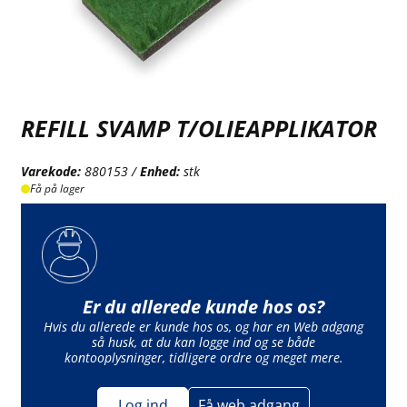
REFILL SVAMP T/OLIEAPPLIKATOR
Varekode:
880153 /
Enhed:
stk
Få på lager
Er du allerede kunde hos os?
Hvis du allerede er kunde hos os, og har en Web adgang
så husk, at du kan logge ind og se både
kontooplysninger, tidligere ordre og meget mere.
Log ind
Få web adgang