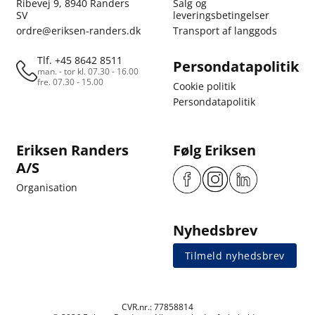
Ribevej 9, 8940 Randers
Salg og
SV
leveringsbetingelser
ordre@eriksen-randers.dk
Transport af langgods
Tlf. +45 8642 8511
Persondatapolitik
man. - tor kl. 07.30 - 16.00
fre. 07.30 - 15.00
Cookie politik
Persondatapolitik
Eriksen Randers
Følg Eriksen
A/S
Organisation
Nyhedsbrev
Tilmeld nyhedsbrev
CVR.nr.: 77858814