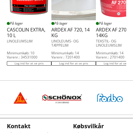
På lager
På lager
På lager
CASCOLIN EXTRA,
ARDEX AF 720, 14
ARDEX AF 270,
10 L
KG
14KG
LINOLEUMSLIM
LINOLEUMS- OG
TEKSTIL- OG
TÆPPELIM
LINOLEUMSLIM
Minimumkøb: 10
Minimumkøb: 14
Minimumkøb: 14
Varenr.: 34531000
Varenr.: 7201400
Varenr.: 2701400
Log ind for at se pris
Log ind for at se pris
Log ind for at se pris
Kontakt
Købsvilkår