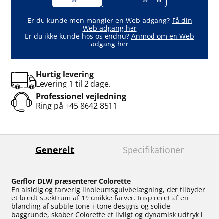
Er du kunde men mangler en Web adgang?
Få din
Web adgang her
Er du ikke kunde hos os endnu?
Anmod om en Web
adgang her
Hurtig levering
Levering 1 til 2 dage.
Professionel vejledning
Ring på
+45 8642 8511
Generelt
Specifikationer
Gerflor DLW præsenterer Colorette
En alsidig og farverig linoleumsgulvbelægning, der tilbyder
et bredt spektrum af 19 unikke farver. Inspireret af en
blanding af subtile tone-i-tone designs og solide
baggrunde, skaber Colorette et livligt og dynamisk udtryk i