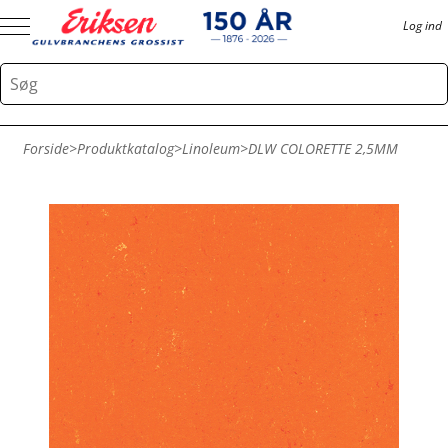
Log ind
Forside
>
Produktkatalog
>
Linoleum
>
DLW COLORETTE 2,5MM