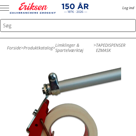
Log ind
Limklinger &
>
TAPEDISPENSER
Forside
>
Produktkatalog
>
Spartelværktøj
EZMASK