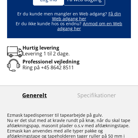
Er du kunde men mangler en Web adgang?
Få din
Web adgang her
Er du ikke kunde hos os endnu?
Anmod om en Web
adgang her
Hurtig levering
Levering 1 til 2 dage.
Professionel vejledning
Ring på
+45 8642 8511
Generelt
Specifikationer
Ezmask tapedispenser til tapearbejde på gulv.
Nu er det slut med at kravle rundt på knæ, når du skal tape
afdækningspap, masonit plader o.s.v med afdækningstape.
Ezmask kan anvendes med alle typer pakke og
afdækningstape og tapeholderen tager ruller på 50 mm i