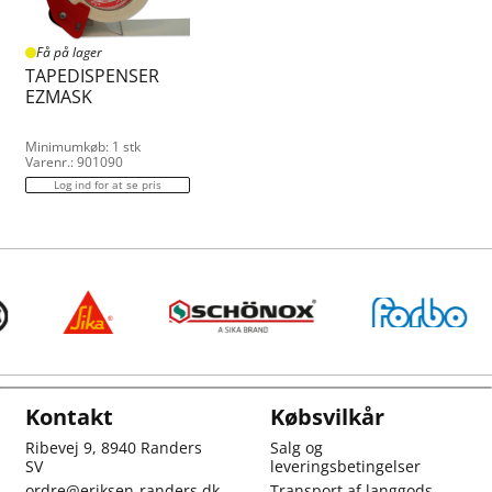
Få på lager
TAPEDISPENSER
EZMASK
Minimumkøb: 1 stk
Varenr.: 901090
Log ind for at se pris
Kontakt
Købsvilkår
Ribevej 9, 8940 Randers
Salg og
SV
leveringsbetingelser
ordre@eriksen-randers.dk
Transport af langgods