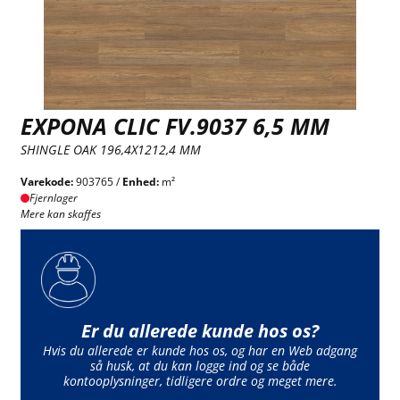
EXPONA CLIC FV.9037 6,5 MM
SHINGLE OAK 196,4X1212,4 MM
Varekode:
903765 /
Enhed:
m²
Fjernlager
Mere kan skaffes
Er du allerede kunde hos os?
Hvis du allerede er kunde hos os, og har en Web adgang
så husk, at du kan logge ind og se både
kontooplysninger, tidligere ordre og meget mere.