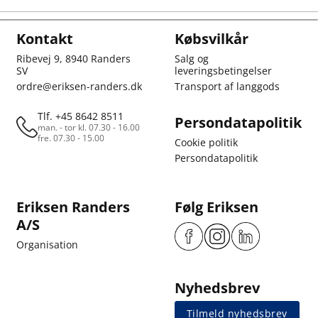
Kontakt
Købsvilkår
Ribevej 9, 8940 Randers
Salg og
SV
leveringsbetingelser
ordre@eriksen-randers.dk
Transport af langgods
Tlf. +45 8642 8511
Persondatapolitik
man. - tor kl. 07.30 - 16.00
fre. 07.30 - 15.00
Cookie politik
Persondatapolitik
Eriksen Randers
Følg Eriksen
A/S
Organisation
Nyhedsbrev
Tilmeld nyhedsbrev