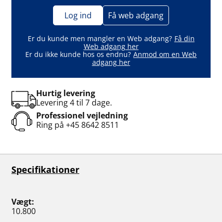
Log ind
Få web adgang
Er du kunde men mangler en Web adgang?
Få din
Web adgang her
Er du ikke kunde hos os endnu?
Anmod om en Web
adgang her
Hurtig levering
Levering 4 til 7 dage.
Professionel vejledning
Ring på
+45 8642 8511
Specifikationer
Vægt
10.800