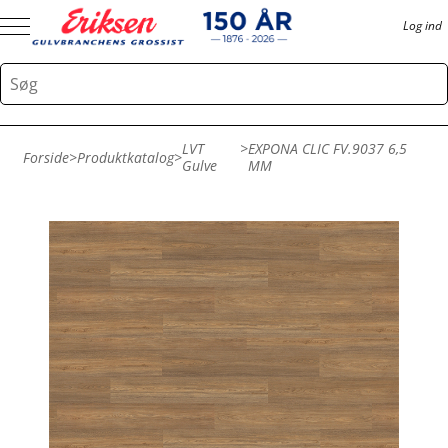
Log ind
LVT
>
EXPONA CLIC FV.9037 6,5
Forside
>
Produktkatalog
>
Gulve
MM