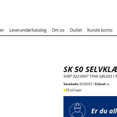
er
Leverandørkatalog
Om os
Outlet
Kunde konto
SK 50 SELVKL
SORT 922-0007 TYND SÆLGES I 
Varekode:
9220007 /
Enhed:
m
Få på lager
Er du al