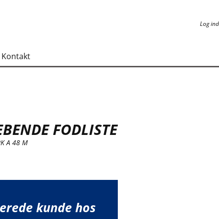
Log ind
Log ind
Kontakt
ÆBENDE FODLISTE
PK A 48 M
lerede kunde hos