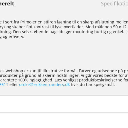
erelt
Specifikati
 i sort fra Primo er en stilren løsning til en skarp afslutning mell
ryk og skaber flot kontrast til lyse overflader. Med målenen 50 x 1
ækning. Den selvklæbende bagside gør montering hurtig og enkel. L
ig og erhverv.
es webshop er kun til illustrative formål. Farver og udseende på p
e produkter på grund af skærmindstillinger. Vi gør vores bedste for 
 garantere 100% nøjagtighed. Læs venligst produktbeskrivelserne for
8511
eller
ordre@eriksen-randers.dk
hvis du har spørgsmål.