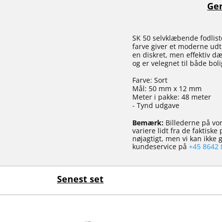
Gen
SK 50 selvklæbende fodliste
farve giver et moderne udt
en diskret, men effektiv d
og er velegnet til både bol
Farve: Sort
Mål: 50 mm x 12 mm
Meter i pakke: 48 meter
- Tynd udgave
Bemærk:
Billederne på vor
variere lidt fra de faktisk
nøjagtigt, men vi kan ikke
kundeservice på
+45 8642 
Senest set