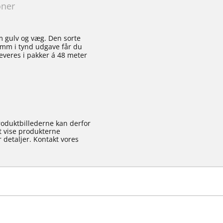
oner
em gulv og væg. Den sorte
2 mm i tynd udgave får du
everes i pakker á 48 meter
roduktbillederne kan derfor
at vise produkterne
 detaljer. Kontakt vores