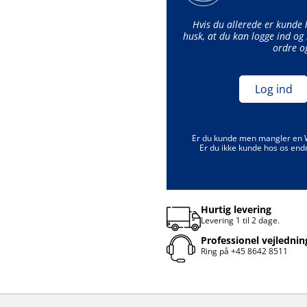
Hvis du allerede er kunde
husk, at du kan logge ind og 
ordre o
Log ind
Er du kunde men mangler en
Er du ikke kunde hos os end
Hurtig levering
Levering 1 til 2 dage.
Professionel vejlednin
Ring på
+45 8642 8511