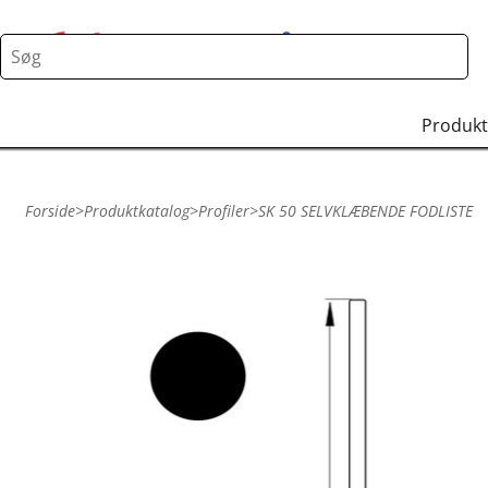
Produkt
Forside
>
Produktkatalog
>
Profiler
>
SK 50 SELVKLÆBENDE FODLISTE