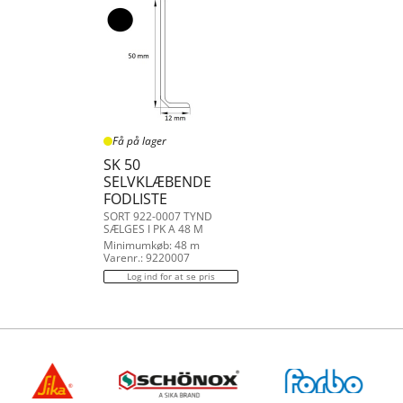
Få på lager
SK 50
SELVKLÆBENDE
FODLISTE
SORT 922-0007 TYND
SÆLGES I PK A 48 M
Minimumkøb: 48 m
Varenr.: 9220007
Log ind for at se pris