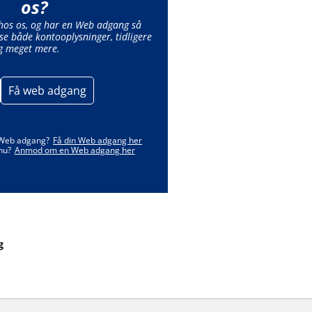
os?
 hos os, og har en Web adgang så
se både kontooplysninger, tidligere
g meget mere.
Få web adgang
 Web adgang?
Få din Web adgang her
nu?
Anmod om en Web adgang her
g