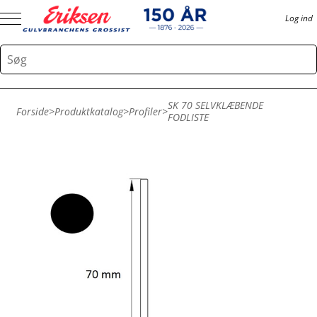
Log ind
SK 70 SELVKLÆBENDE
Forside
>
Produktkatalog
>
Profiler
>
FODLISTE