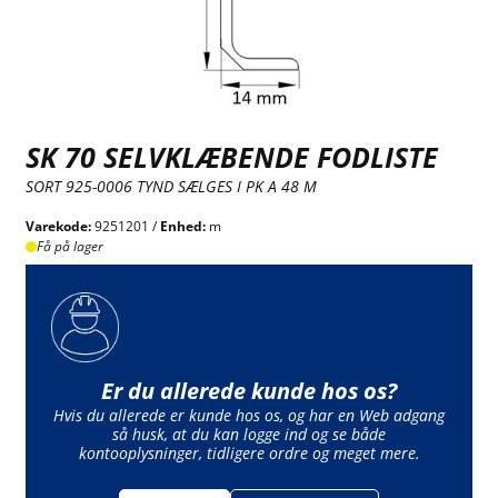
SK 70 SELVKLÆBENDE FODLISTE
SORT 925-0006 TYND SÆLGES I PK A 48 M
Varekode:
9251201 /
Enhed:
m
Få på lager
Er du allerede kunde hos os?
Hvis du allerede er kunde hos os, og har en Web adgang
så husk, at du kan logge ind og se både
kontooplysninger, tidligere ordre og meget mere.