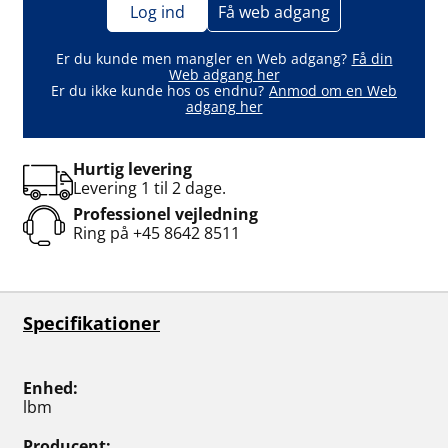
Log ind
Få web adgang
Er du kunde men mangler en Web adgang?
Få din
Web adgang her
Er du ikke kunde hos os endnu?
Anmod om en Web
adgang her
Hurtig levering
Levering 1 til 2 dage.
Professionel vejledning
Ring på
+45 8642 8511
Specifikationer
Enhed
lbm
Producent