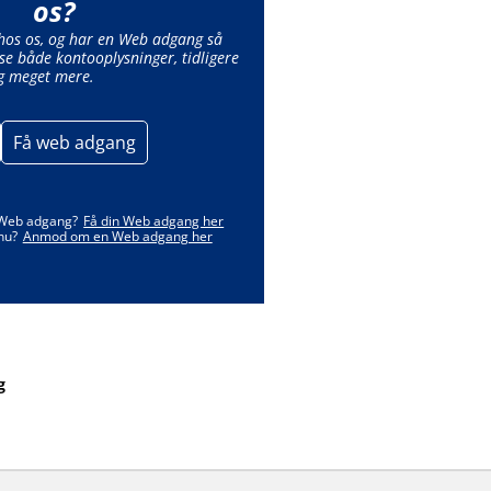
os?
 hos os, og har en Web adgang så
se både kontooplysninger, tidligere
g meget mere.
Få web adgang
 Web adgang?
Få din Web adgang her
nu?
Anmod om en Web adgang her
g