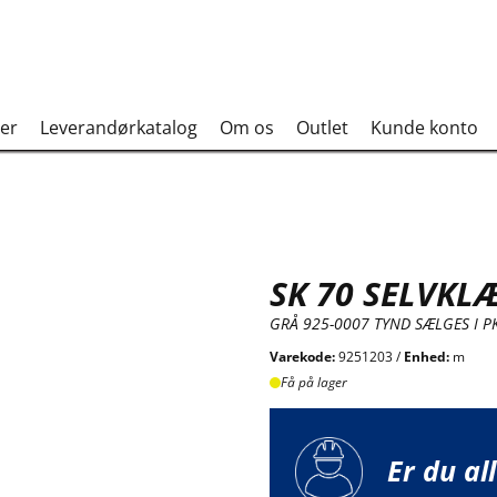
er
Leverandørkatalog
Om os
Outlet
Kunde konto
SK 70 SELVKL
GRÅ 925-0007 TYND SÆLGES I P
Varekode:
9251203 /
Enhed:
m
Få på lager
Er du al