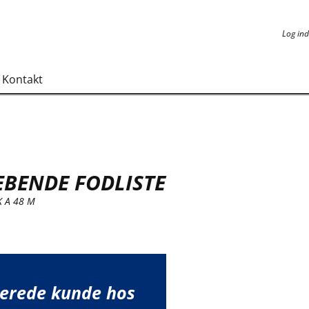
Log ind
Log ind
Kontakt
ÆBENDE FODLISTE
K A 48 M
lerede kunde hos