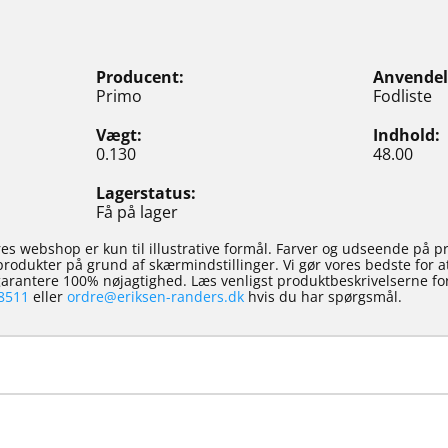
Producent
Anvendel
Primo
Fodliste
Vægt
Indhold
0.130
48.00
Lagerstatus
Få på lager
es webshop er kun til illustrative formål. Farver og udseende på p
e produkter på grund af skærmindstillinger. Vi gør vores bedste for 
 garantere 100% nøjagtighed. Læs venligst produktbeskrivelserne for
8511
eller
ordre@eriksen-randers.dk
hvis du har spørgsmål.