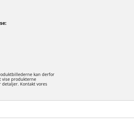
se
roduktbillederne kan derfor
at vise produkterne
 detaljer. Kontakt vores