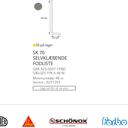
Få på lager
SK 70
SELVKLÆBENDE
FODLISTE
GRÅ 925-0007 TYND
SÆLGES I PK A 48 M
Minimumkøb: 48 m
Varenr.: 9251203
Log ind for at se pris