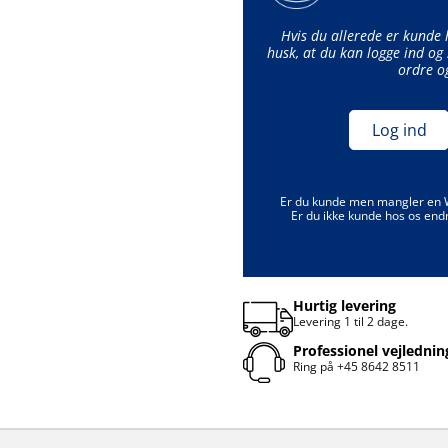
Hvis du allerede er kunde
husk, at du kan logge ind og 
ordre o
Log ind
Er du kunde men mangler en
Er du ikke kunde hos os end
Hurtig levering
Levering 1 til 2 dage.
Professionel vejlednin
Ring på
+45 8642 8511