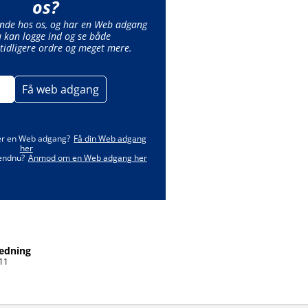
os?
unde hos os, og har en Web adgang
u kan logge ind og se både
tidligere ordre og meget mere.
Få web adgang
er en Web adgang?
Få din Web adgang
her
 endnu?
Anmod om en Web adgang her
.
ledning
11