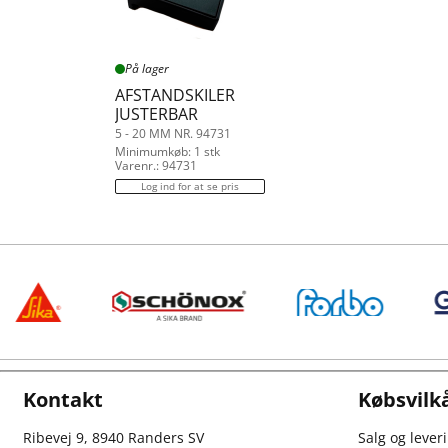
På lager
AFSTANDSKILER
JUSTERBAR
5 - 20 MM NR. 94731
Minimumkøb: 1 stk
Varenr.: 94731
Log ind for at se pris
Kontakt
Købsvilk
Ribevej 9, 8940 Randers SV
Salg og lever