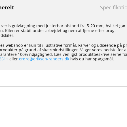
erelt
Specifikati
 præcis gulvlægning med justerbar afstand fra 5-20 mm, hvilket gør 
. Kilen er stabil under arbejdet og nem at fjerne efter brug.
dskiler.
es webshop er kun til illustrative formål. Farver og udseende på p
e produkter på grund af skærmindstillinger. Vi gør vores bedste for 
 garantere 100% nøjagtighed. Læs venligst produktbeskrivelserne for
8511
eller
ordre@eriksen-randers.dk
hvis du har spørgsmål.