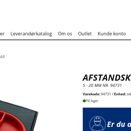
er
Leverandørkatalog
Om os
Outlet
Kunde konto
BAR
AFSTANDSK
5 - 20 MM NR. 94731
Varekode:
94731 /
Enhed:
st
På lager
Er du 