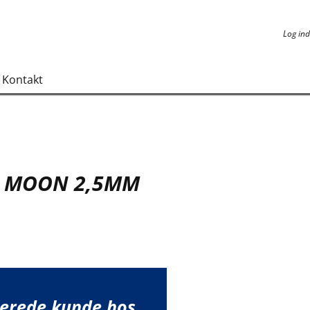
Log ind
Log ind
Kontakt
T MOON 2,5MM
lerede kunde hos