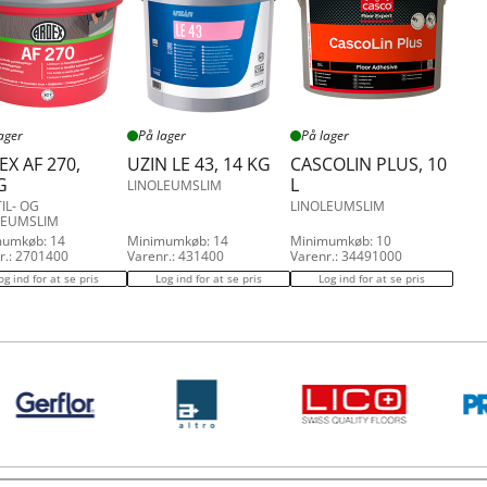
ager
På lager
På lager
X AF 270,
UZIN LE 43, 14 KG
CASCOLIN PLUS, 10
G
L
LINOLEUMSLIM
IL- OG
LINOLEUMSLIM
LEUMSLIM
mumkøb: 14
Minimumkøb: 14
Minimumkøb: 10
r.: 2701400
Varenr.: 431400
Varenr.: 34491000
og ind for at se pris
Log ind for at se pris
Log ind for at se pris