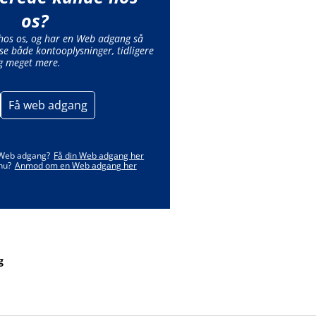
os?
 hos os, og har en Web adgang så
se både kontooplysninger, tidligere
g meget mere.
Få web adgang
 Web adgang?
Få din Web adgang her
nu?
Anmod om en Web adgang her
g