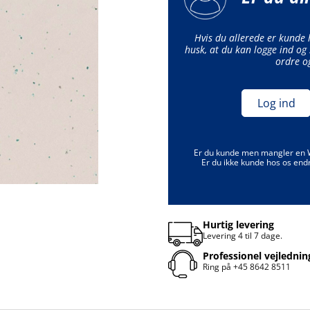
Hvis du allerede er kunde
husk, at du kan logge ind og 
ordre o
Log ind
Er du kunde men mangler en
Er du ikke kunde hos os end
Hurtig levering
Levering 4 til 7 dage.
Professionel vejlednin
Ring på
+45 8642 8511