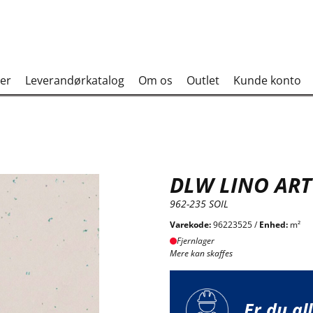
er
Leverandørkatalog
Om os
Outlet
Kunde konto
DLW LINO AR
962-235 SOIL
Varekode:
96223525 /
Enhed:
m²
Fjernlager
Mere kan skaffes
Er du al