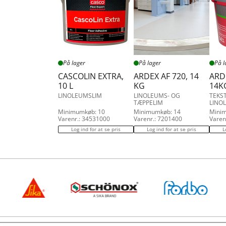
På lager
På lager
På l
CASCOLIN EXTRA,
ARDEX AF 720, 14
ARDE
10 L
KG
14K
LINOLEUMSLIM
LINOLEUMS- OG
TEKST
TÆPPELIM
LINO
Minimumkøb: 10
Minimumkøb: 14
Mini
Varenr.: 34531000
Varenr.: 7201400
Varen
Log ind for at se pris
Log ind for at se pris
L