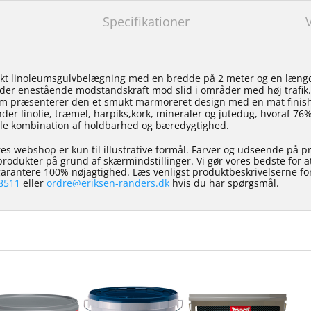
Specifikationer
kt linoleumsgulvbelægning med en bredde på 2 meter og en læng
der enestående modstandskraft mod slid i områder med høj trafik
 mm præsenterer den et smukt marmoreret design med en mat finish
der linolie, træmel, harpiks,kork, mineraler og jutedug, hvoraf 76%
le kombination af holdbarhed og bæredygtighed.
es webshop er kun til illustrative formål. Farver og udseende på p
e produkter på grund af skærmindstillinger. Vi gør vores bedste for 
 garantere 100% nøjagtighed. Læs venligst produktbeskrivelserne for
8511
eller
ordre@eriksen-randers.dk
hvis du har spørgsmål.