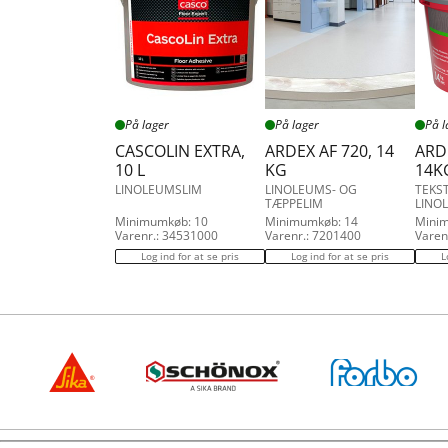
På lager
På lager
På l
CASCOLIN EXTRA,
ARDEX AF 720, 14
ARDE
10 L
KG
14K
LINOLEUMSLIM
LINOLEUMS- OG
TEKST
TÆPPELIM
LINO
Minimumkøb: 10
Minimumkøb: 14
Mini
Varenr.: 34531000
Varenr.: 7201400
Varen
Log ind for at se pris
Log ind for at se pris
L