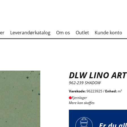
er
Leverandørkatalog
Om os
Outlet
Kunde konto
DLW LINO AR
962-239 SHADOW
Varekode:
96223925 /
Enhed:
m²
Fjernlager
Mere kan skaffes
Er du al