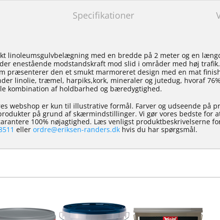
Specifikationer
kt linoleumsgulvbelægning med en bredde på 2 meter og en læng
der enestående modstandskraft mod slid i områder med høj trafik
 mm præsenterer den et smukt marmoreret design med en mat finish
der linolie, træmel, harpiks,kork, mineraler og jutedug, hvoraf 76%
le kombination af holdbarhed og bæredygtighed.
es webshop er kun til illustrative formål. Farver og udseende på p
e produkter på grund af skærmindstillinger. Vi gør vores bedste for 
 garantere 100% nøjagtighed. Læs venligst produktbeskrivelserne for
8511
eller
ordre@eriksen-randers.dk
hvis du har spørgsmål.