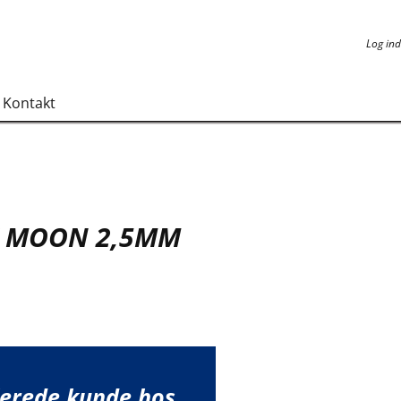
Log ind
Log ind
Kontakt
T MOON 2,5MM
lerede kunde hos