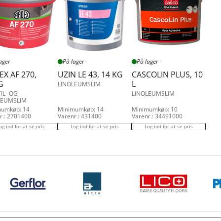
ager
På lager
På lager
X AF 270,
UZIN LE 43, 14 KG
CASCOLIN PLUS, 10
G
L
LINOLEUMSLIM
IL- OG
LINOLEUMSLIM
LEUMSLIM
mumkøb: 14
Minimumkøb: 14
Minimumkøb: 10
r.: 2701400
Varenr.: 431400
Varenr.: 34491000
og ind for at se pris
Log ind for at se pris
Log ind for at se pris