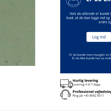
Hvis du allerede er kunde
husk, at du kan logge ind og 
ordre o
Log ind
Er du kunde men mangler en
Er du ikke kunde hos os end
Hurtig levering
Levering 4 til 7 dage.
Professionel vejlednin
Ring på
+45 8642 8511