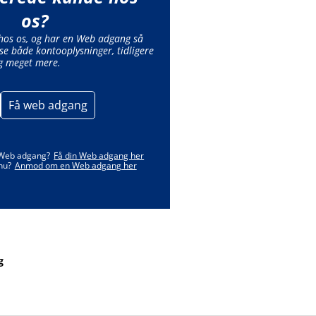
os?
 hos os, og har en Web adgang så
se både kontooplysninger, tidligere
g meget mere.
Få web adgang
 Web adgang?
Få din Web adgang her
nu?
Anmod om en Web adgang her
g