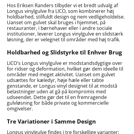
Hos Eriksen Randers tilbyder vi et bredt udvalg af
Longus vinylgulve fra LICO, som kombinerer høj
holdbarhed, stilfuldt design og nem vedligeholdelse.
Uanset om gulvet skal bruges i hjemmet, på
restauranter, i børnehaver eller i andre sociale
institutioner, leverer Longus vinylgulve en slidstærk
løsning, der er velegnet til områder med høj trafik.
Holdbarhed og Slidstyrke til Enhver Brug
LICO's Longus vinylgulve er modstandsdygtige over
for ridser og deformation, hvilket gør dem ideelle til
områder med meget aktivitet. Uanset om gulvet
udsættes for kæledyr, høje hæle eller tabte
genstande, er Longus vinyl designet til at modstå
belastninger uden at gå på kompromis med
udseendet. Dette gør det til en fremragende
gulvløsning for både private og kommercielle
omgivelser.
Tre Variationer i Samme Design
Longus vinylgulve findes i tre forskellige varianter: