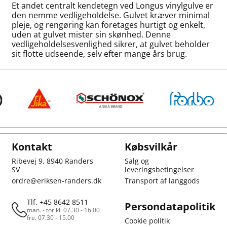
Et andet centralt kendetegn ved Longus vinylgulve er
den nemme vedligeholdelse. Gulvet kræver minimal
pleje, og rengøring kan foretages hurtigt og enkelt,
uden at gulvet mister sin skønhed. Denne
vedligeholdelsesvenlighed sikrer, at gulvet beholder
sit flotte udseende, selv efter mange års brug.
Kontakt
Købsvilkår
Ribevej 9, 8940 Randers
Salg og
SV
leveringsbetingelser
ordre@eriksen-randers.dk
Transport af langgods
Tlf. +45 8642 8511
Persondatapolitik
man. - tor kl. 07.30 - 16.00
fre. 07.30 - 15.00
Cookie politik