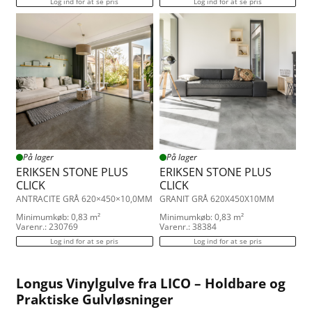
Log ind for at se pris
Log ind for at se pris
På lager
På lager
ERIKSEN STONE PLUS
ERIKSEN STONE PLUS
CLICK
CLICK
ANTRACITE GRÅ 620×450×10,0MM
GRANIT GRÅ 620X450X10MM
Minimumkøb: 0,83 m²
Minimumkøb: 0,83 m²
Varenr.: 230769
Varenr.: 38384
Log ind for at se pris
Log ind for at se pris
Longus Vinylgulve fra LICO – Holdbare og
Praktiske Gulvløsninger