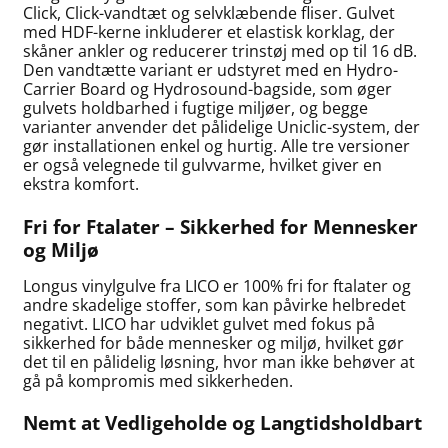
Click, Click-vandtæt og selvklæbende fliser. Gulvet
med HDF-kerne inkluderer et elastisk korklag, der
skåner ankler og reducerer trinstøj med op til 16 dB.
Den vandtætte variant er udstyret med en Hydro-
Carrier Board og Hydrosound-bagside, som øger
gulvets holdbarhed i fugtige miljøer, og begge
varianter anvender det pålidelige Uniclic-system, der
gør installationen enkel og hurtig. Alle tre versioner
er også velegnede til gulvvarme, hvilket giver en
ekstra komfort.
Fri for Ftalater – Sikkerhed for Mennesker
og Miljø
Longus vinylgulve fra LICO er 100% fri for ftalater og
andre skadelige stoffer, som kan påvirke helbredet
negativt. LICO har udviklet gulvet med fokus på
sikkerhed for både mennesker og miljø, hvilket gør
det til en pålidelig løsning, hvor man ikke behøver at
gå på kompromis med sikkerheden.
Nemt at Vedligeholde og Langtidsholdbart