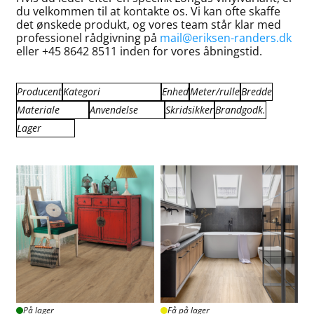
du velkommen til at kontakte os. Vi kan ofte skaffe
det ønskede produkt, og vores team står klar med
professionel rådgivning på
mail@eriksen-randers.dk
eller +45 8642 8511 inden for vores åbningstid.
Producent
Kategori
Enhed
Meter/rulle
Bredde
Materiale
Anvendelse
Skridsikker
Brandgodk.
Lico
Lico Vinyl Longus
m²
1
1.67
Lico Vinyl Stone Plus
2.09
Lager
Kork,HDF,Vinyl
Commercial 33
R10
Bfl-S1
Fjernlager
Få på lager
På lager
På lager
Få på lager