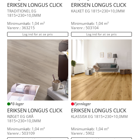
ERIKSEN LONGUS CLICK
ERIKSEN LONGUS CLICK
TRADITIONEL EG
KALKET EG 1815×230×10,0MM
1815×230×10,0MM
Minimumkøb: 1,04 m²
Minimumkøb: 1,04 m²
Varenr.: 363215
Varenr.: 503104
Log ind for at se pris
Log ind for at se pris
På lager
Fjernlager
ERIKSEN LONGUS CLICK
ERIKSEN LONGUS CLICK
RØGET EG GRÅ
KLASSISK EG 1815×230×10,0MM
1815×230×10,0MM
Minimumkøb: 1,04 m²
Minimumkøb: 1,04 m²
Varenr.: 503109
Varenr.: 5902