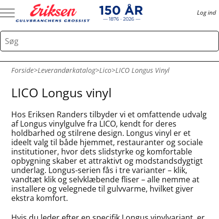
Log ind
Forside
>
Leverandørkatalog
>
Lico
>
LICO Longus Vinyl
LICO Longus vinyl
Hos Eriksen Randers tilbyder vi et omfattende udvalg
af Longus vinylgulve fra LICO, kendt for deres
holdbarhed og stilrene design. Longus vinyl er et
ideelt valg til både hjemmet, restauranter og sociale
institutioner, hvor dets slidstyrke og komfortable
opbygning skaber et attraktivt og modstandsdygtigt
underlag. Longus-serien fås i tre varianter – klik,
vandtæt klik og selvklæbende fliser – alle nemme at
installere og velegnede til gulvvarme, hvilket giver
ekstra komfort.
Hvis du leder efter en specifik Longus vinylvariant, er