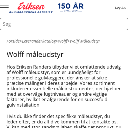
Log ind
Forside
>
Leverandørkatalog
>
Wolff
>
Wolff Måleudstyr
Wolff måleudstyr
Hos Eriksen Randers tilbyder vi et omfattende udvalg
af Wolff måleudstyr, som er uundgåeligt for
professionelle gulvlæggere, der ønsker at sikre
præcise målinger i deres arbejde. Vores sortiment
inkluderer essentielle måleinstrumenter, der hjælper
med at overvåge fugtniveauer og andre vigtige
faktorer, hvilket er afgørende for en succesfuld
gulvinstallation.
Hvis du ikke finder det specifikke måleudstyr, du
leder efter, er du altid velkommen til at kontakte os.
Vi kan med stor sandsynlighed skaffe det produkt, du