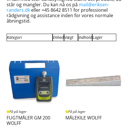
står og mangler. Du kan nå os på
mail@eriksen-
randers.dk
eller +45 8642 8511 for professionel
rådgivning og assistance inden for vores normale
åbningstid.
Kategori
Enhed
Vægt
Indhold
Lager
Blandegrey og spartling
stk
0.010
1.00
Få på lager
Fugtmåler
0.250
Få på lager
Få på lager
FUGTMÅLER GM 200
MÅLEKILE WOLFF
WOLFF