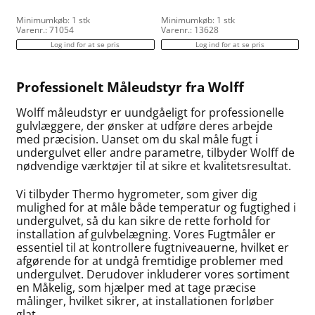
Minimumkøb: 1 stk
Minimumkøb: 1 stk
Varenr.: 71054
Varenr.: 13628
Log ind for at se pris
Log ind for at se pris
Professionelt Måleudstyr fra Wolff
Wolff måleudstyr er uundgåeligt for professionelle
gulvlæggere, der ønsker at udføre deres arbejde
med præcision. Uanset om du skal måle fugt i
undergulvet eller andre parametre, tilbyder Wolff de
nødvendige værktøjer til at sikre et kvalitetsresultat.
Vi tilbyder Thermo hygrometer, som giver dig
mulighed for at måle både temperatur og fugtighed i
undergulvet, så du kan sikre de rette forhold for
installation af gulvbelægning. Vores Fugtmåler er
essentiel til at kontrollere fugtniveauerne, hvilket er
afgørende for at undgå fremtidige problemer med
undergulvet. Derudover inkluderer vores sortiment
en Måkelig, som hjælper med at tage præcise
målinger, hvilket sikrer, at installationen forløber
glat.