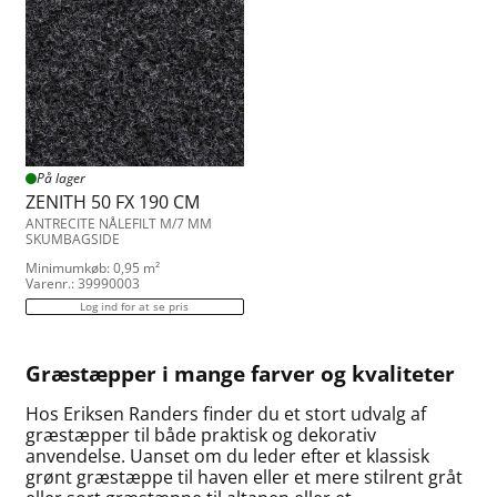
På lager
ZENITH 50 FX 190 CM
ANTRECITE NÅLEFILT M/7 MM
SKUMBAGSIDE
Minimumkøb: 0,95 m²
Varenr.: 39990003
Log ind for at se pris
Græstæpper i mange farver og kvaliteter
Hos Eriksen Randers finder du et stort udvalg af
græstæpper til både praktisk og dekorativ
anvendelse. Uanset om du leder efter et klassisk
grønt græstæppe til haven eller et mere stilrent gråt