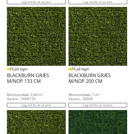
Log ind for at se pris
Log ind for at se pris
Få på lager
Få på lager
BLACKBURN GRÆS
BLACKBURN GRÆS
M/NOP 133 CM
M/NOP 200 CM
Minimumkøb: 0,66 m²
Minimumkøb: 1 m²
Varenr.: 5000133
Varenr.: 50000
Log ind for at se pris
Log ind for at se pris