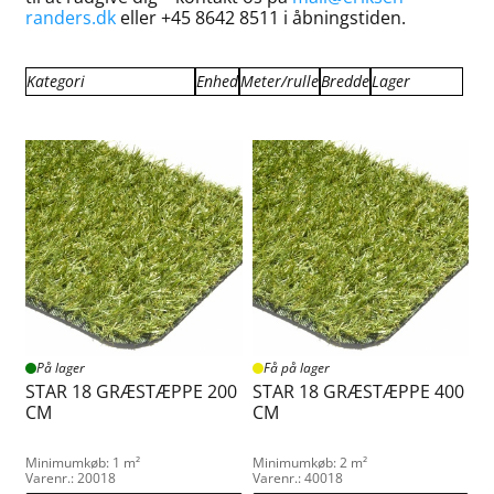
randers.dk
eller +45 8642 8511 i åbningstiden.
Kategori
Enhed
Meter/rulle
Bredde
Lager
Apollo Græstæppe
m²
25
1.33
Fjernlager
Blackburn Græstæppe
30
1.90
Få på lager
Camping Måtter
35
2.00
På lager
Green Græstæppe
45
4.00
På lager
Få på lager
STAR 18 GRÆSTÆPPE 200
STAR 18 GRÆSTÆPPE 400
CM
CM
Minimumkøb: 1 m²
Minimumkøb: 2 m²
Varenr.: 20018
Varenr.: 40018