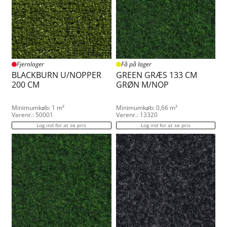
Fjernlager
Få på lager
BLACKBURN U/NOPPER
GREEN GRÆS 133 CM
200 CM
GRØN M/NOP
Minimumkøb: 1 m²
Minimumkøb: 0,66 m²
Varenr.: 50001
Varenr.: 13320
Log ind for at se pris
Log ind for at se pris