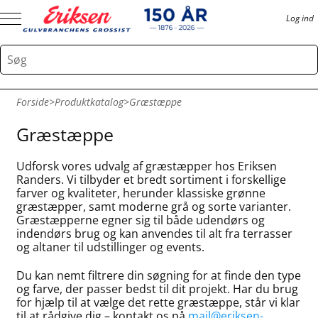
Log ind
Forside
>
Produktkatalog
>
Græstæppe
Græstæppe
Udforsk vores udvalg af græstæpper hos Eriksen
Randers. Vi tilbyder et bredt sortiment i forskellige
farver og kvaliteter, herunder klassiske grønne
græstæpper, samt moderne grå og sorte varianter.
Græstæpperne egner sig til både udendørs og
indendørs brug og kan anvendes til alt fra terrasser
og altaner til udstillinger og events.
Du kan nemt filtrere din søgning for at finde den type
og farve, der passer bedst til dit projekt. Har du brug
for hjælp til at vælge det rette græstæppe, står vi klar
til at rådgive dig – kontakt os på
mail@eriksen-