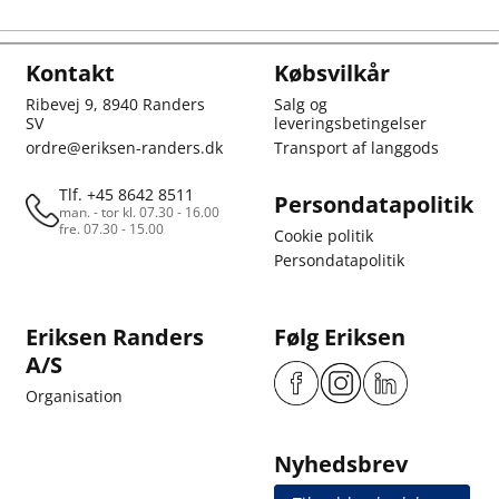
Kontakt
Købsvilkår
Ribevej 9, 8940 Randers
Salg og
SV
leveringsbetingelser
ordre@eriksen-randers.dk
Transport af langgods
Tlf. +45 8642 8511
Persondatapolitik
man. - tor kl. 07.30 - 16.00
fre. 07.30 - 15.00
Cookie politik
Persondatapolitik
Eriksen Randers
Følg Eriksen
A/S
Organisation
Nyhedsbrev