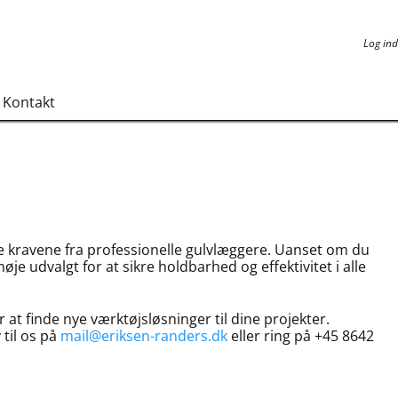
Log ind
Log ind
Kontakt
lde kravene fra professionelle gulvlæggere. Uanset om du
nøje udvalgt for at sikre holdbarhed og effektivitet i alle
 at finde nye værktøjsløsninger til dine projekter.
 til os på
mail@eriksen-randers.dk
eller ring på +45 8642