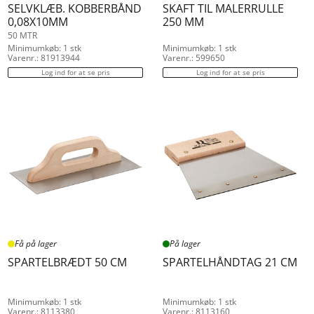
SELVKLÆB. KOBBERBÅND
SKAFT TIL MALERRULLE
0,08X10MM
250 MM
50 MTR
Minimumkøb: 1 stk
Minimumkøb: 1 stk
Varenr.: 81913944
Varenr.: 599650
Log ind for at se pris
Log ind for at se pris
Få på lager
På lager
SPARTELBRÆDT 50 CM
SPARTELHÅNDTAG 21 CM
Minimumkøb: 1 stk
Minimumkøb: 1 stk
Varenr.: 8113380
Varenr.: 8113160