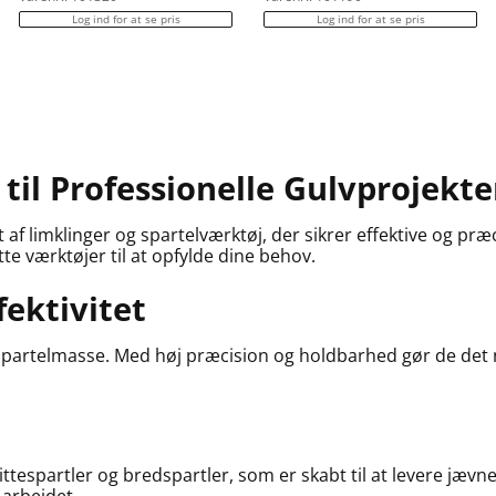
Log ind for at se pris
Log ind for at se pris
til Professionelle Gulvprojekte
 af limklinger og spartelværktøj, der sikrer effektive og præ
tte værktøjer til at opfylde dine behov.
fektivitet
 og spartelmasse. Med høj præcision og holdbarhed gør de det
littespartler og bredspartler, som er skabt til at levere jæv