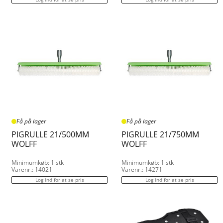
1.500
2.000
2.100
2.300
3.000
5.000
7.000
8.000
9.800
10.000
15.000
20.000
Få på lager
Få på lager
PIGRULLE 21/500MM
PIGRULLE 21/750MM
WOLFF
WOLFF
Minimumkøb: 1 stk
Minimumkøb: 1 stk
Varenr.: 14021
Varenr.: 14271
Log ind for at se pris
Log ind for at se pris