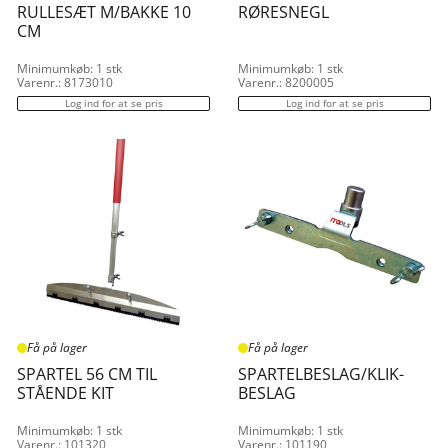
RULLESÆT M/BAKKE 10
RØRESNEGL
CM
Minimumkøb: 1 stk
Minimumkøb: 1 stk
Varenr.: 8173010
Varenr.: 8200005
Log ind for at se pris
Log ind for at se pris
Få på lager
Få på lager
SPARTEL 56 CM TIL
SPARTELBESLAG/KLIK-
STÅENDE KIT
BESLAG
Minimumkøb: 1 stk
Minimumkøb: 1 stk
Varenr.: 101320
Varenr.: 101190