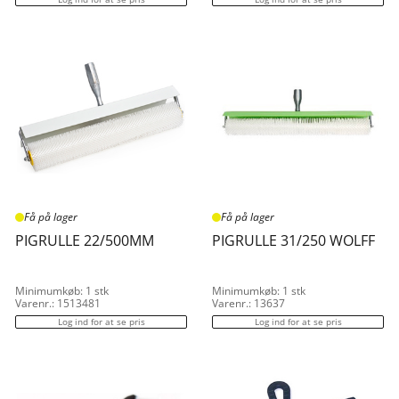
Få på lager
Få på lager
PIGRULLE 22/500MM
PIGRULLE 31/250 WOLFF
Minimumkøb: 1 stk
Minimumkøb: 1 stk
Varenr.: 1513481
Varenr.: 13637
Log ind for at se pris
Log ind for at se pris