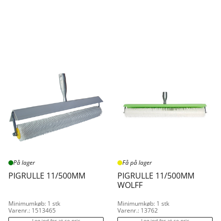
På lager
Få på lager
PIGRULLE 11/500MM
PIGRULLE 11/500MM
WOLFF
Minimumkøb: 1 stk
Minimumkøb: 1 stk
Varenr.: 1513465
Varenr.: 13762
Log ind for at se pris
Log ind for at se pris