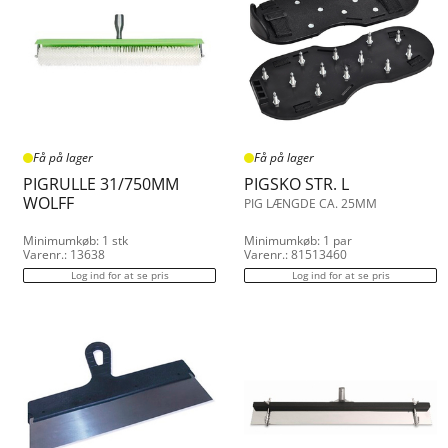
Få på lager
Få på lager
PIGRULLE 31/750MM
PIGSKO STR. L
WOLFF
PIG LÆNGDE CA. 25MM
Minimumkøb: 1 stk
Minimumkøb: 1 par
Varenr.: 13638
Varenr.: 81513460
Log ind for at se pris
Log ind for at se pris