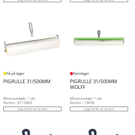
Få på lager
Fjernlager
PIGRULLE 31/500MM
PIGRULLE 31/500MM
WOLFF
Minimumkøb: 1 stk
Minimumkøb: 1 stk
Varenr.: 8113483
Varenr.: 13636
Log ind for at se pris
Log ind for at se pris