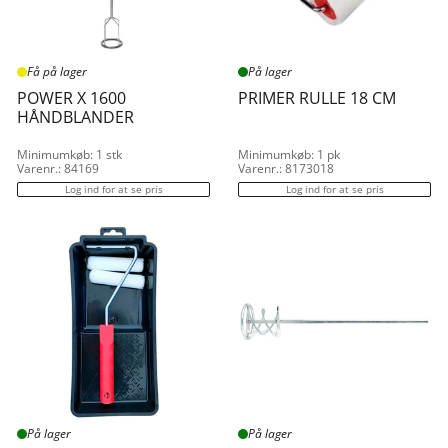
Få på lager
På lager
POWER X 1600
PRIMER RULLE 18 CM
HÅNDBLANDER
Minimumkøb: 1 stk
Minimumkøb: 1 pk
Varenr.: 84169
Varenr.: 8173018
Log ind for at se pris
Log ind for at se pris
På lager
På lager