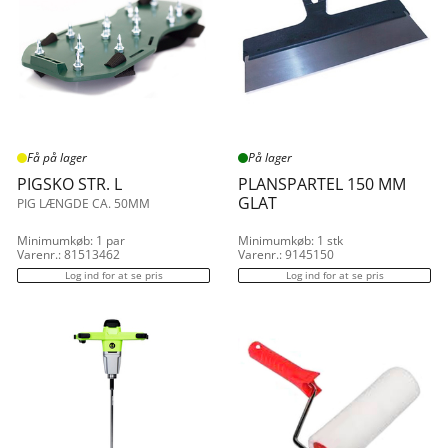
Få på lager
På lager
PIGSKO STR. L
PLANSPARTEL 150 MM
GLAT
PIG LÆNGDE CA. 50MM
Minimumkøb: 1 par
Minimumkøb: 1 stk
Varenr.: 81513462
Varenr.: 9145150
Log ind for at se pris
Log ind for at se pris