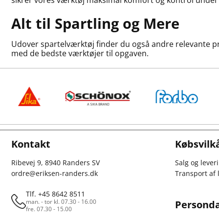
sikrer vores værktøj maksimal komfort og kontrol under
Alt til Spartling og Mere
Udover spartelværktøj finder du også andre relevante pro
med de bedste værktøjer til opgaven.
Kontakt
Købsvilk
Ribevej 9, 8940 Randers SV
Salg og lever
ordre@eriksen-randers.dk
Transport af
Tlf. +45 8642 8511
man. - tor kl. 07.30 - 16.00
Personda
fre. 07.30 - 15.00