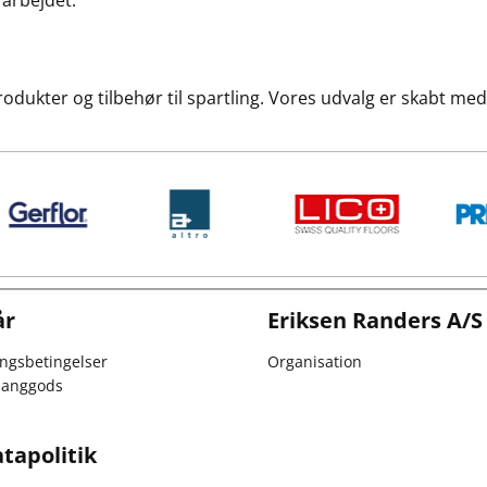
 arbejdet.
dukter og tilbehør til spartling. Vores udvalg er skabt med 
år
Eriksen Randers A/S
ingsbetingelser
Organisation
 langgods
tapolitik