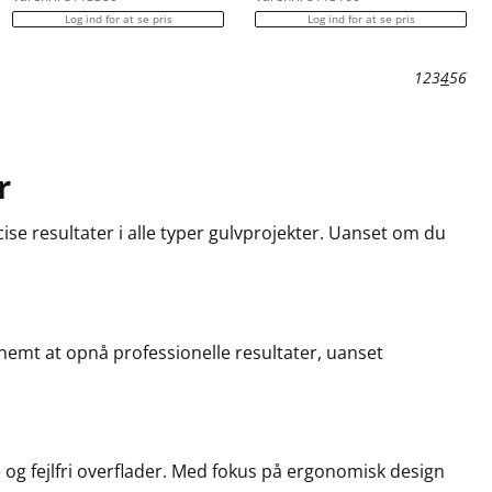
Log ind for at se pris
Log ind for at se pris
1
2
3
4
5
6
r
cise resultater i alle typer gulvprojekter. Uanset om du
 nemt at opnå professionelle resultater, uanset
ne og fejlfri overflader. Med fokus på ergonomisk design