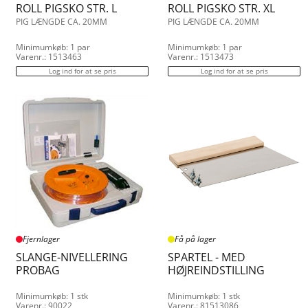
ROLL PIGSKO STR. L
ROLL PIGSKO STR. XL
PIG LÆNGDE CA. 20MM
PIG LÆNGDE CA. 20MM
Minimumkøb: 1 par
Minimumkøb: 1 par
Varenr.: 1513463
Varenr.: 1513473
Log ind for at se pris
Log ind for at se pris
Fjernlager
Få på lager
SLANGE-NIVELLERING
SPARTEL - MED
PROBAG
HØJREINDSTILLING
Minimumkøb: 1 stk
Minimumkøb: 1 stk
Varenr.: 90022
Varenr.: 81513086