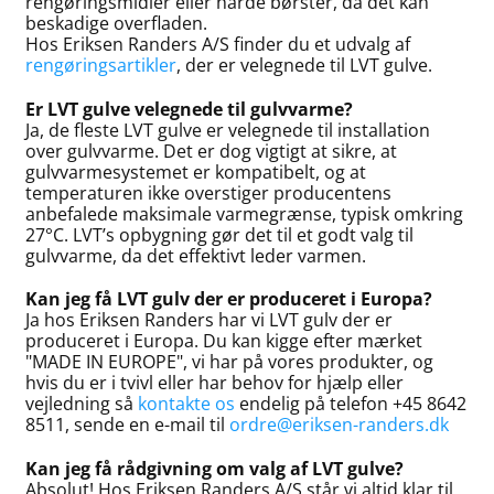
rengøringsmidler eller hårde børster, da det kan
beskadige overfladen.
Hos Eriksen Randers A/S finder du et udvalg af
rengøringsartikler
, der er velegnede til LVT gulve.
Er LVT gulve velegnede til gulvvarme?
Ja, de fleste LVT gulve er velegnede til installation
over gulvvarme. Det er dog vigtigt at sikre, at
gulvvarmesystemet er kompatibelt, og at
temperaturen ikke overstiger producentens
anbefalede maksimale varmegrænse, typisk omkring
27°C. LVT’s opbygning gør det til et godt valg til
gulvvarme, da det effektivt leder varmen.
Kan jeg få LVT gulv der er produceret i Europa?
Ja hos Eriksen Randers har vi LVT gulv der er
produceret i Europa. Du kan kigge efter mærket
"MADE IN EUROPE", vi har på vores produkter, og
hvis du er i tvivl eller har behov for hjælp eller
vejledning så
kontakte os
endelig på telefon +45 8642
8511, sende en e-mail til
ordre@eriksen-randers.dk
Kan jeg få rådgivning om valg af LVT gulve?
Absolut! Hos Eriksen Randers A/S står vi altid klar til