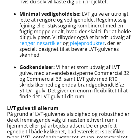
hvis du selv vil kaste dig ud i projektet.
Minimal vedligeholdelse:
LVT gulve er utroligt
lette at rengøre og vedligeholde. Regelmæssig
fejning eller støvsugning kombineret med en
fugtig moppe er alt, hvad der skal til for at holde
dit gulv pænt. Vi tilbyder også et bredt udvalg af
rengøringsartikler
og
plejeprodukter
, der er
specielt designet til at bevare LVT-gulvenes
skønhed.
Godkendelser:
Vi har et stort udvalg af LVT
gulve, med anvendelsestyperne Commercial 32
og Commercial 33, samt LVT gulv med R10
skridsikkerhed og endda brandgodkendt Bfæ-
S1 LVT gulv. Det giver en enorm flexibilitet til at
finde det LVT gulv til dit rum.
LVT gulve til alle rum
På grund af LVT-gulvenes alsidighed og robusthed er
de et fremragende valg til næsten ethvert rum i
hjemmet eller på arbejdspladsen. De er perfekt
egnede til både køkkenet, badeværelset (specifikke
typer LVT), entréen/bryggerset, stuen, soveværelset