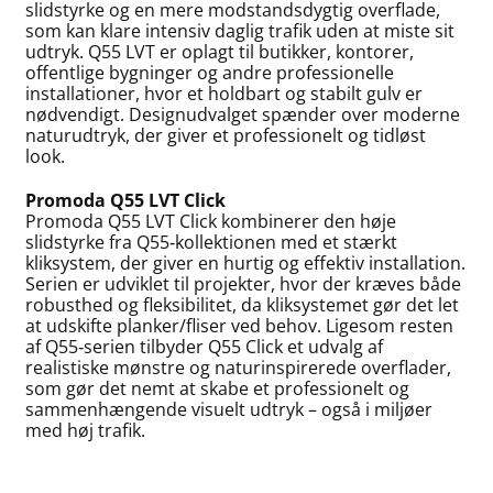
slidstyrke og en mere modstandsdygtig overflade,
som kan klare intensiv daglig trafik uden at miste sit
udtryk. Q55 LVT er oplagt til butikker, kontorer,
offentlige bygninger og andre professionelle
installationer, hvor et holdbart og stabilt gulv er
nødvendigt. Designudvalget spænder over moderne
naturudtryk, der giver et professionelt og tidløst
look.
Promoda Q55 LVT Click
Promoda Q55 LVT Click kombinerer den høje
slidstyrke fra Q55‑kollektionen med et stærkt
kliksystem, der giver en hurtig og effektiv installation.
Serien er udviklet til projekter, hvor der kræves både
robusthed og fleksibilitet, da kliksystemet gør det let
at udskifte planker/fliser ved behov. Ligesom resten
af Q55‑serien tilbyder Q55 Click et udvalg af
realistiske mønstre og naturinspirerede overflader,
som gør det nemt at skabe et professionelt og
sammenhængende visuelt udtryk – også i miljøer
med høj trafik.