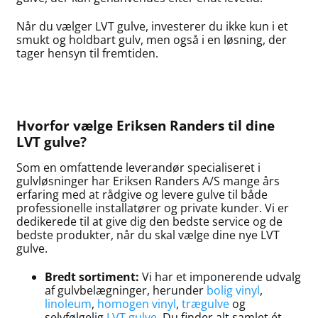
Når du vælger LVT gulve, investerer du ikke kun i et
smukt og holdbart gulv, men også i en løsning, der
tager hensyn til fremtiden.
Hvorfor vælge Eriksen Randers til dine
LVT gulve?
Som en omfattende leverandør specialiseret i
gulvløsninger har Eriksen Randers A/S mange års
erfaring med at rådgive og levere gulve til både
professionelle installatører og private kunder. Vi er
dedikerede til at give dig den bedste service og de
bedste produkter, når du skal vælge dine nye LVT
gulve.
Bredt sortiment:
Vi har et imponerende udvalg
af gulvbelægninger, herunder
bolig vinyl
,
linoleum
,
homogen vinyl
,
trægulve
og
selvfølgelig
LVT gulve
. Du finder alt samlet ét