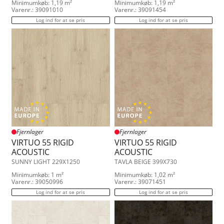
Minimumkøb: 1,19 m²
Minimumkøb: 1,19 m²
Varenr.: 39091010
Varenr.: 39091454
Log ind for at se pris
Log ind for at se pris
Fjernlager
Fjernlager
VIRTUO 55 RIGID
VIRTUO 55 RIGID
ACOUSTIC
ACOUSTIC
SUNNY LIGHT 229X1250
TAVLA BEIGE 399X730
Minimumkøb: 1 m²
Minimumkøb: 1,02 m²
Varenr.: 39050996
Varenr.: 39071451
Log ind for at se pris
Log ind for at se pris