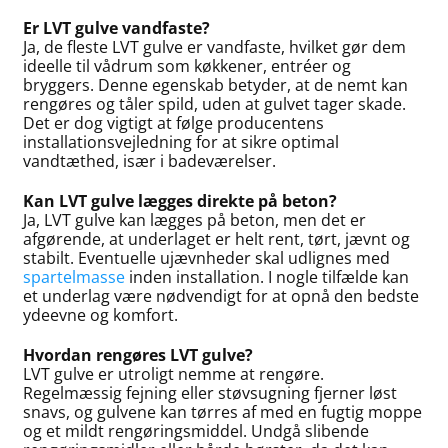
Er LVT gulve vandfaste?
Ja, de fleste LVT gulve er vandfaste, hvilket gør dem
ideelle til vådrum som køkkener, entréer og
bryggers. Denne egenskab betyder, at de nemt kan
rengøres og tåler spild, uden at gulvet tager skade.
Det er dog vigtigt at følge producentens
installationsvejledning for at sikre optimal
vandtæthed, især i badeværelser.
Kan LVT gulve lægges direkte på beton?
Ja, LVT gulve kan lægges på beton, men det er
afgørende, at underlaget er helt rent, tørt, jævnt og
stabilt. Eventuelle ujævnheder skal udlignes med
spartelmasse
inden installation. I nogle tilfælde kan
et underlag være nødvendigt for at opnå den bedste
ydeevne og komfort.
Hvordan rengøres LVT gulve?
LVT gulve er utroligt nemme at rengøre.
Regelmæssig fejning eller støvsugning fjerner løst
snavs, og gulvene kan tørres af med en fugtig moppe
og et mildt rengøringsmiddel. Undgå slibende