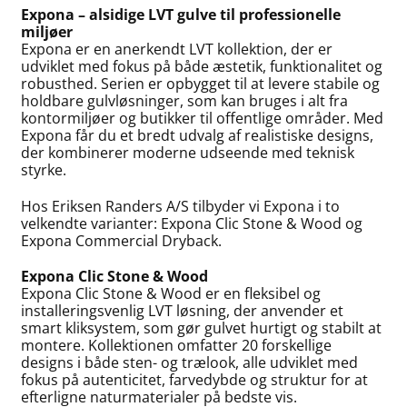
Expona – alsidige LVT gulve til professionelle
miljøer
Expona er en anerkendt LVT kollektion, der er
udviklet med fokus på både æstetik, funktionalitet og
robusthed. Serien er opbygget til at levere stabile og
holdbare gulvløsninger, som kan bruges i alt fra
kontormiljøer og butikker til offentlige områder. Med
Expona får du et bredt udvalg af realistiske designs,
der kombinerer moderne udseende med teknisk
styrke.
Hos Eriksen Randers A/S tilbyder vi Expona i to
velkendte varianter: Expona Clic Stone & Wood og
Expona Commercial Dryback.
Expona Clic Stone & Wood
Expona Clic Stone & Wood er en fleksibel og
installeringsvenlig LVT løsning, der anvender et
smart kliksystem, som gør gulvet hurtigt og stabilt at
montere. Kollektionen omfatter 20 forskellige
designs i både sten- og trælook, alle udviklet med
fokus på autenticitet, farvedybde og struktur for at
efterligne naturmaterialer på bedste vis.