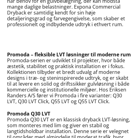
har behov for en gulvbelægning, der kan modstå
mange daglige belastninger. Expona Commercial
Dryback er samtidig kendt for sin høje
detaljeringsgrad og farvegengivelse, som skaber et
professionelt og indbydende udtryk i ethvert rum.
Promoda – fleksible LVT løsninger til moderne rum
Promoda‑serien er udviklet til projekter, hvor både
æstetik, stabilitet og praktisk installation er i fokus.
Kollektionen tilbyder et bredt udvalg af moderne
designs i træ- og steninspirerede udtryk, og er skabt
til at levere en solid og driftssikker gulvløsning i både
kommercielle og institutionelle miljøer. Hos Eriksen
Randers A/S fører vi Promoda i fire varianter: Q30
LVT, Q30 LVT Click, Q55 LVT og Q55 LVT Click.
Promoda Q30 LVT
Promoda Q30 LVT er en klassisk dryback LVT‑løsning,
som monteres med lim og giver en stabil og
langtidsholdbar installation. Denne serie er velegnet
til områder med almindelig til moderat trafik, hvor