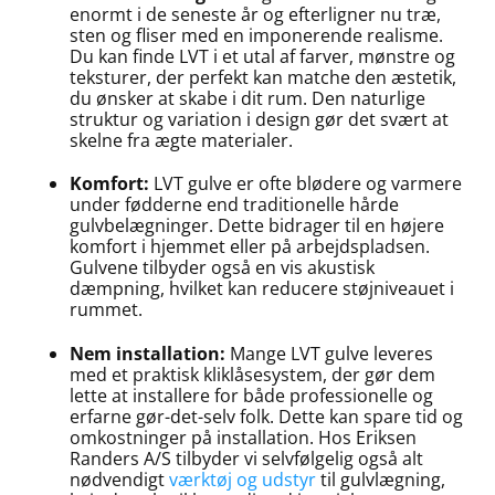
enormt i de seneste år og efterligner nu træ,
sten og fliser med en imponerende realisme.
Du kan finde LVT i et utal af farver, mønstre og
teksturer, der perfekt kan matche den æstetik,
du ønsker at skabe i dit rum. Den naturlige
struktur og variation i design gør det svært at
skelne fra ægte materialer.
Komfort:
LVT gulve er ofte blødere og varmere
under fødderne end traditionelle hårde
gulvbelægninger. Dette bidrager til en højere
komfort i hjemmet eller på arbejdspladsen.
Gulvene tilbyder også en vis akustisk
dæmpning, hvilket kan reducere støjniveauet i
rummet.
Nem installation:
Mange LVT gulve leveres
med et praktisk kliklåsesystem, der gør dem
lette at installere for både professionelle og
erfarne gør-det-selv folk. Dette kan spare tid og
omkostninger på installation. Hos Eriksen
Randers A/S tilbyder vi selvfølgelig også alt
nødvendigt
værktøj og udstyr
til gulvlægning,