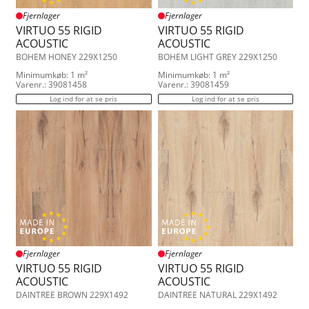
12.440
2.22
Promoda Q55 LVT Click
Fjernlager
Fjernlager
2.60
Timberman Novego
VIRTUO 55 RIGID
VIRTUO 55 RIGID
3.11
ACOUSTIC
ACOUSTIC
3.34
BOHEM HONEY 229X1250
BOHEM LIGHT GREY 229X1250
3.35
3.36
Minimumkøb: 1 m²
Minimumkøb: 1 m²
Varenr.: 39081458
Varenr.: 39081459
3.46
3.62
Log ind for at se pris
Log ind for at se pris
3.76
3.82
4.18
Fjernlager
Fjernlager
VIRTUO 55 RIGID
VIRTUO 55 RIGID
ACOUSTIC
ACOUSTIC
DAINTREE BROWN 229X1492
DAINTREE NATURAL 229X1492