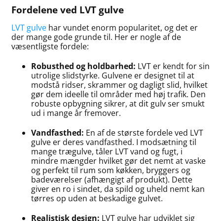
Fordelene ved LVT gulve
LVT gulve
har vundet enorm popularitet, og det er
der mange gode grunde til. Her er nogle af de
væsentligste fordele:
Robusthed og holdbarhed:
LVT er kendt for sin
utrolige slidstyrke. Gulvene er designet til at
modstå ridser, skrammer og dagligt slid, hvilket
gør dem ideelle til områder med høj trafik. Den
robuste opbygning sikrer, at dit gulv ser smukt
ud i mange år fremover.
Vandfasthed:
En af de største fordele ved LVT
gulve er deres vandfasthed. I modsætning til
mange trægulve, tåler LVT vand og fugt, i
mindre mængder hvilket gør det nemt at vaske
og perfekt til rum som køkken, bryggers og
badeværelser (afhængigt af produkt). Dette
giver en ro i sindet, da spild og uheld nemt kan
tørres op uden at beskadige gulvet.
Realistisk design:
LVT gulve har udviklet sig