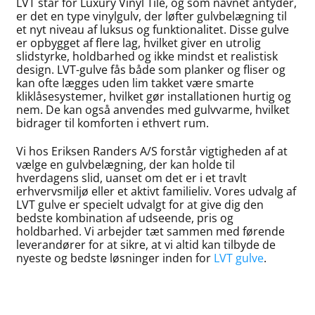
LVT står for Luxury Vinyl Tile, og som navnet antyder,
er det en type vinylgulv, der løfter gulvbelægning til
et nyt niveau af luksus og funktionalitet. Disse gulve
er opbygget af flere lag, hvilket giver en utrolig
slidstyrke, holdbarhed og ikke mindst et realistisk
design. LVT-gulve fås både som planker og fliser og
kan ofte lægges uden lim takket være smarte
kliklåsesystemer, hvilket gør installationen hurtig og
nem. De kan også anvendes med gulvvarme, hvilket
bidrager til komforten i ethvert rum.
Vi hos Eriksen Randers A/S forstår vigtigheden af at
vælge en gulvbelægning, der kan holde til
hverdagens slid, uanset om det er i et travlt
erhvervsmiljø eller et aktivt familieliv. Vores udvalg af
LVT gulve er specielt udvalgt for at give dig den
bedste kombination af udseende, pris og
holdbarhed. Vi arbejder tæt sammen med førende
leverandører for at sikre, at vi altid kan tilbyde de
nyeste og bedste løsninger inden for
LVT gulve
.