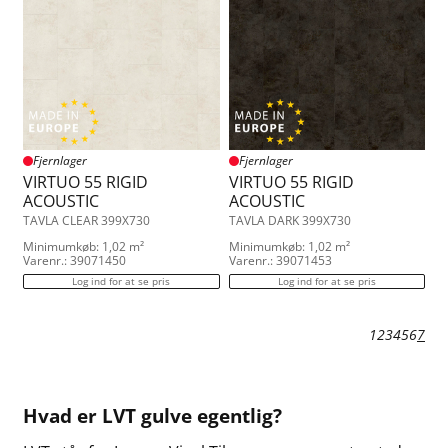
Fjernlager
Fjernlager
VIRTUO 55 RIGID
VIRTUO 55 RIGID
ACOUSTIC
ACOUSTIC
TAVLA CLEAR 399X730
TAVLA DARK 399X730
Minimumkøb: 1,02 m²
Minimumkøb: 1,02 m²
Varenr.: 39071450
Varenr.: 39071453
Log ind for at se pris
Log ind for at se pris
1
2
3
4
5
6
7
Hvad er LVT gulve egentlig?