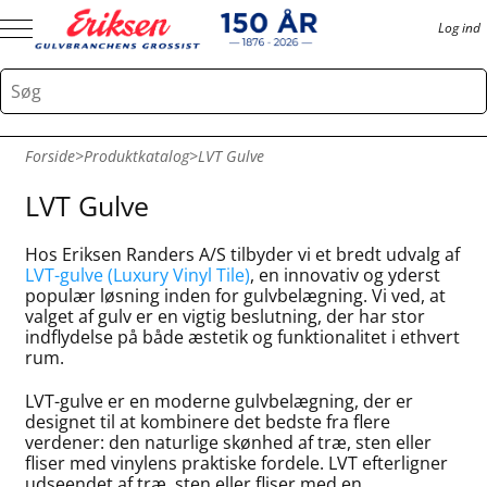
Log ind
Forside
>
Produktkatalog
>
LVT Gulve
LVT Gulve
Hos Eriksen Randers A/S tilbyder vi et bredt udvalg af
LVT-gulve (Luxury Vinyl Tile)
, en innovativ og yderst
populær løsning inden for gulvbelægning. Vi ved, at
valget af gulv er en vigtig beslutning, der har stor
indflydelse på både æstetik og funktionalitet i ethvert
rum.
LVT-gulve er en moderne gulvbelægning, der er
designet til at kombinere det bedste fra flere
verdener: den naturlige skønhed af træ, sten eller
fliser med vinylens praktiske fordele. LVT efterligner
udseendet af træ, sten eller fliser med en