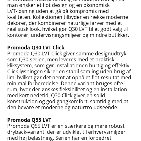
man ønsker et flot design og en økonomisk
LVT‑løsning uden at gå på kompromis med
kvaliteten. Kollektionen tilbyder en række moderne
dekorer, der kombinerer naturlige farver med et
realistisk look, hvilket gør Q30 LVT til et godt valg til
kontorer, undervisningsmiljøer og mindre butikker.
Promoda Q30 LVT Click
Promoda Q30 LVT Click giver samme designudtryk
som Q30‑serien, men leveres med et praktisk
kliksystem, som gør installationen hurtig og effektiv.
Click‑løsningen sikrer en stabil samling uden brug af
lim, hvilket gør det nemt at opnå et flot resultat med
minimal forberedelse. Denne variant bruges ofte i
rum, hvor der ønskes fleksibilitet og en installation
med kort nedetid. Q30 Click giver en solid
konstruktion og god gangkomfort, samtidig med at
den bevare et moderne og naturtro udseende.
Promoda Q55 LVT
Promoda Q55 LVT er en stærkere og mere robust
dryback‑variant, der er udviklet til erhvervsmiljøer
med høj belastning. Serien har en forbedret