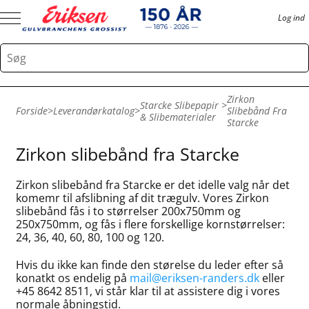
Log ind
Zirkon
Starcke Slibepapir
>
Forside
>
Leverandørkatalog
>
Slibebånd Fra
& Slibematerialer
Starcke
Zirkon slibebånd fra Starcke
Zirkon slibebånd fra Starcke er det idelle valg når det
komemr til afslibning af dit trægulv. Vores Zirkon
slibebånd fås i to størrelser 200x750mm og
250x750mm, og fås i flere forskellige kornstørrelser:
24, 36, 40, 60, 80, 100 og 120.
Hvis du ikke kan finde den størelse du leder efter så
konatkt os endelig på
mail@eriksen-randers.dk
eller
+45 8642 8511, vi står klar til at assistere dig i vores
normale åbningstid.