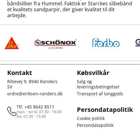
båndsliber fra Hummel. Faktisk er Starckes slibebånd
et kvalitets sandparpir, der giver kvalitet til dit
arbejde.
Kontakt
Købsvilkår
Ribevej 9, 8940 Randers
Salg og
SV
leveringsbetingelser
ordre@eriksen-randers.dk
Transport af langgods
Tlf. +45 8642 8511
Persondatapolitik
man. - tor kl. 07.30 - 16.00
fre. 07.30 - 15.00
Cookie politik
Persondatapolitik