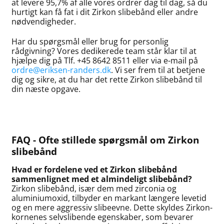
at levere 95,7% af alle vores ordrer dag til dag, så du
hurtigt kan få fat i dit Zirkon slibebånd eller andre
nødvendigheder.
Har du spørgsmål eller brug for personlig
rådgivning? Vores dedikerede team står klar til at
hjælpe dig på Tlf. +45 8642 8511 eller via e-mail på
ordre@eriksen-randers.dk
. Vi ser frem til at betjene
dig og sikre, at du har det rette Zirkon slibebånd til
din næste opgave.
FAQ - Ofte stillede spørgsmål om Zirkon
slibebånd
Hvad er fordelene ved et Zirkon slibebånd
sammenlignet med et almindeligt slibebånd?
Zirkon slibebånd, især dem med zirconia og
aluminiumoxid, tilbyder en markant længere levetid
og en mere aggressiv slibeevne. Dette skyldes Zirkon-
kornenes selvslibende egenskaber, som bevarer