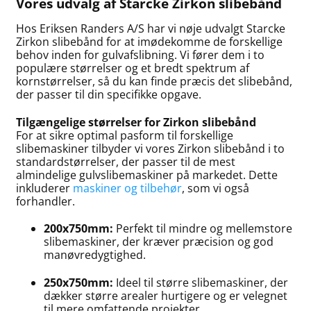
Vores udvalg af Starcke Zirkon slibebånd
Hos Eriksen Randers A/S har vi nøje udvalgt Starcke
Zirkon slibebånd for at imødekomme de forskellige
behov inden for gulvafslibning. Vi fører dem i to
populære størrelser og et bredt spektrum af
kornstørrelser, så du kan finde præcis det slibebånd,
der passer til din specifikke opgave.
Tilgængelige størrelser for Zirkon slibebånd
For at sikre optimal pasform til forskellige
slibemaskiner tilbyder vi vores Zirkon slibebånd i to
standardstørrelser, der passer til de mest
almindelige gulvslibemaskiner på markedet. Dette
inkluderer
maskiner og tilbehør
, som vi også
forhandler.
200x750mm:
Perfekt til mindre og mellemstore
slibemaskiner, der kræver præcision og god
manøvredygtighed.
250x750mm:
Ideel til større slibemaskiner, der
dækker større arealer hurtigere og er velegnet
til mere omfattende projekter.