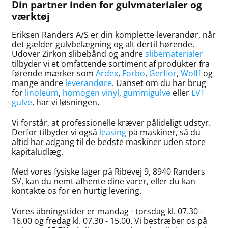
Din partner inden for gulvmaterialer og
værktøj
Eriksen Randers A/S er din komplette leverandør, når
det gælder gulvbelægning og alt dertil hørende.
Udover Zirkon slibebånd og andre
slibematerialer
tilbyder vi et omfattende sortiment af produkter fra
førende mærker som
Ardex
,
Forbo
,
Gerflor
,
Wolff
og
mange andre
leverandøre
. Uanset om du har brug
for
linoleum
,
homogen vinyl
,
gummigulve
eller
LVT
gulve
, har vi løsningen.
Vi forstår, at professionelle kræver pålideligt udstyr.
Derfor tilbyder vi også
leasing
på maskiner, så du
altid har adgang til de bedste maskiner uden store
kapitaludlæg.
Med vores fysiske lager på Ribevej 9, 8940 Randers
SV, kan du nemt afhente dine varer, eller du kan
kontakte os for en hurtig levering.
Vores åbningstider er mandag - torsdag kl. 07.30 -
16.00 og fredag kl. 07.30 - 15.00. Vi bestræber os på