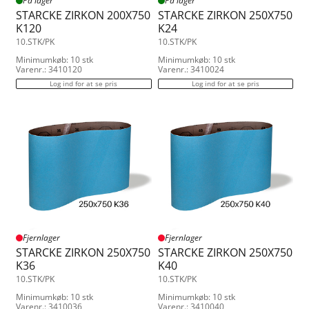
På lager
På lager
STARCKE ZIRKON 200X750
STARCKE ZIRKON 250X750
K120
K24
10.STK/PK
10.STK/PK
Minimumkøb: 10 stk
Minimumkøb: 10 stk
Varenr.: 3410120
Varenr.: 3410024
Log ind for at se pris
Log ind for at se pris
Fjernlager
Fjernlager
STARCKE ZIRKON 250X750
STARCKE ZIRKON 250X750
K36
K40
10.STK/PK
10.STK/PK
Minimumkøb: 10 stk
Minimumkøb: 10 stk
Varenr.: 3410036
Varenr.: 3410040