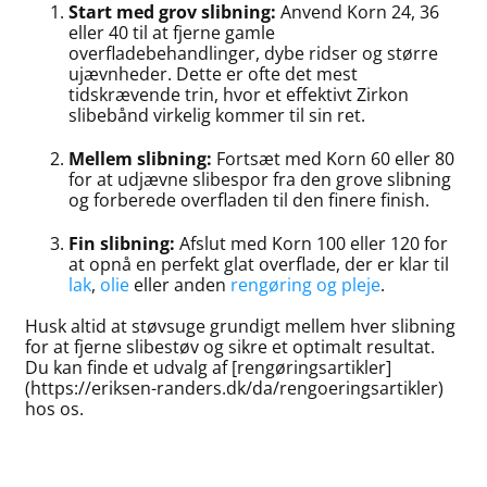
Start med grov slibning:
Anvend Korn 24, 36
eller 40 til at fjerne gamle
overfladebehandlinger, dybe ridser og større
ujævnheder. Dette er ofte det mest
tidskrævende trin, hvor et effektivt Zirkon
slibebånd virkelig kommer til sin ret.
Mellem slibning:
Fortsæt med Korn 60 eller 80
for at udjævne slibespor fra den grove slibning
og forberede overfladen til den finere finish.
Fin slibning:
Afslut med Korn 100 eller 120 for
at opnå en perfekt glat overflade, der er klar til
lak
,
olie
eller anden
rengøring og pleje
.
Husk altid at støvsuge grundigt mellem hver slibning
for at fjerne slibestøv og sikre et optimalt resultat.
Du kan finde et udvalg af [rengøringsartikler]
(https://eriksen-randers.dk/da/rengoeringsartikler)
hos os.