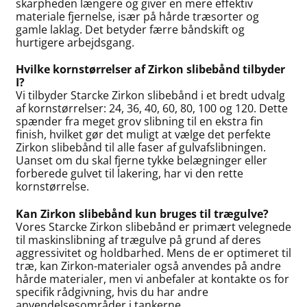
skarpheden længere og giver en mere effektiv
materiale fjernelse, især på hårde træsorter og
gamle laklag. Det betyder færre båndskift og
hurtigere arbejdsgang.
Hvilke kornstørrelser af Zirkon slibebånd tilbyder
I?
Vi tilbyder Starcke Zirkon slibebånd i et bredt udvalg
af kornstørrelser: 24, 36, 40, 60, 80, 100 og 120. Dette
spænder fra meget grov slibning til en ekstra fin
finish, hvilket gør det muligt at vælge det perfekte
Zirkon slibebånd til alle faser af gulvafslibningen.
Uanset om du skal fjerne tykke belægninger eller
forberede gulvet til lakering, har vi den rette
kornstørrelse.
Kan Zirkon slibebånd kun bruges til trægulve?
Vores Starcke Zirkon slibebånd er primært velegnede
til maskinslibning af trægulve på grund af deres
aggressivitet og holdbarhed. Mens de er optimeret til
træ, kan Zirkon-materialer også anvendes på andre
hårde materialer, men vi anbefaler at kontakte os for
specifik rådgivning, hvis du har andre
anvendelsesområder i tankerne.