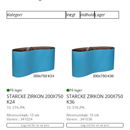
Kategori
Vægt
Indhold
Lager
STARCKE zirkon bånd 200x750
0.200
10.00
Fjernlager
STARCKE zirkon bånd 250x750
Få på lager
På lager
På lager
På lager
STARCKE ZIRKON 200X750
STARCKE ZIRKON 200X750
K24
K36
10. STK./PK.
10. STK./PK.
Minimumkøb: 10 stk
Minimumkøb: 10 stk
Varenr.: 341024
Varenr.: 341036
Log ind for at se pris
Log ind for at se pris