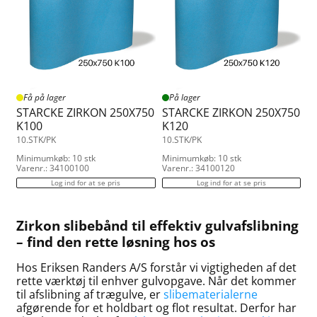
Få på lager
På lager
STARCKE ZIRKON 250X750
STARCKE ZIRKON 250X750
K100
K120
10.STK/PK
10.STK/PK
Minimumkøb: 10 stk
Minimumkøb: 10 stk
Varenr.: 34100100
Varenr.: 34100120
Log ind for at se pris
Log ind for at se pris
Zirkon slibebånd til effektiv gulvafslibning
– find den rette løsning hos os
Hos Eriksen Randers A/S forstår vi vigtigheden af det
rette værktøj til enhver gulvopgave. Når det kommer
til afslibning af trægulve, er
slibematerialerne
afgørende for et holdbart og flot resultat. Derfor har