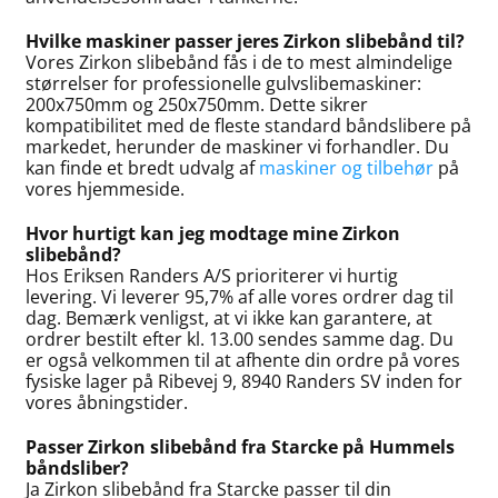
Hvilke maskiner passer jeres Zirkon slibebånd til?
Vores Zirkon slibebånd fås i de to mest almindelige
størrelser for professionelle gulvslibemaskiner:
200x750mm og 250x750mm. Dette sikrer
kompatibilitet med de fleste standard båndslibere på
markedet, herunder de maskiner vi forhandler. Du
kan finde et bredt udvalg af
maskiner og tilbehør
på
vores hjemmeside.
Hvor hurtigt kan jeg modtage mine Zirkon
slibebånd?
Hos Eriksen Randers A/S prioriterer vi hurtig
levering. Vi leverer 95,7% af alle vores ordrer dag til
dag. Bemærk venligst, at vi ikke kan garantere, at
ordrer bestilt efter kl. 13.00 sendes samme dag. Du
er også velkommen til at afhente din ordre på vores
fysiske lager på Ribevej 9, 8940 Randers SV inden for
vores åbningstider.
Passer Zirkon slibebånd fra Starcke på Hummels
båndsliber?
Ja Zirkon slibebånd fra Starcke passer til din