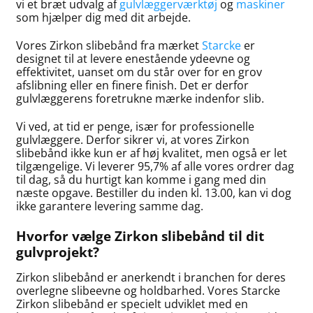
vi et bræt udvalg af
gulvlæggerværktøj
og
maskiner
som hjælper dig med dit arbejde.
Vores Zirkon slibebånd fra mærket
Starcke
er
designet til at levere enestående ydeevne og
effektivitet, uanset om du står over for en grov
afslibning eller en finere finish. Det er derfor
gulvlæggerens foretrukne mærke indenfor slib.
Vi ved, at tid er penge, især for professionelle
gulvlæggere. Derfor sikrer vi, at vores Zirkon
slibebånd ikke kun er af høj kvalitet, men også er let
tilgængelige. Vi leverer 95,7% af alle vores ordrer dag
til dag, så du hurtigt kan komme i gang med din
næste opgave. Bestiller du inden kl. 13.00, kan vi dog
ikke garantere levering samme dag.
Hvorfor vælge Zirkon slibebånd til dit
gulvprojekt?
Zirkon slibebånd er anerkendt i branchen for deres
overlegne slibeevne og holdbarhed. Vores Starcke
Zirkon slibebånd er specielt udviklet med en