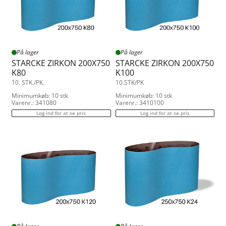
På lager
På lager
STARCKE ZIRKON 200X750
STARCKE ZIRKON 200X750
K80
K100
10. STK./PK.
10.STK/PK
Minimumkøb: 10 stk
Minimumkøb: 10 stk
Varenr.: 341080
Varenr.: 3410100
Log ind for at se pris
Log ind for at se pris