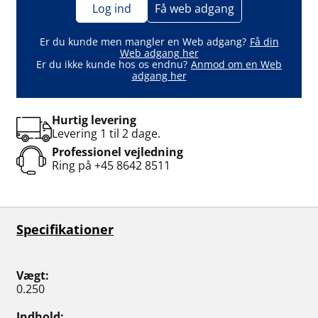
Log ind
Få web adgang
Er du kunde men mangler en Web adgang?
Få din
Web adgang her
Er du ikke kunde hos os endnu?
Anmod om en Web
adgang her
Hurtig levering
Levering 1 til 2 dage.
Professionel vejledning
Ring på
+45 8642 8511
Specifikationer
Vægt
0.250
Indhold