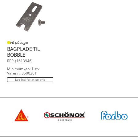
Få på lager
BAGPLADE TIL
BOBBLE
REF:.(1613946)
Minimumkøb: 1 stk
Varenr.: 3500201
Log ind for at se pris