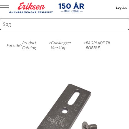
Log ind
Product
>
Gulvlægger
>
BAGPLADE TIL
Forside
>
Catalog
Værktøj
BOBBLE