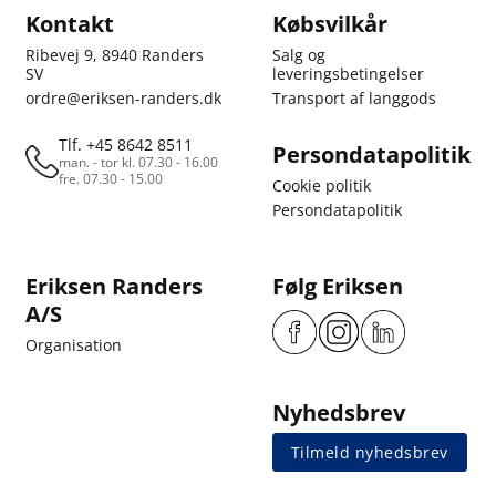
Kontakt
Købsvilkår
Ribevej 9, 8940 Randers
Salg og
SV
leveringsbetingelser
ordre@eriksen-randers.dk
Transport af langgods
Tlf. +45 8642 8511
Persondatapolitik
man. - tor kl. 07.30 - 16.00
fre. 07.30 - 15.00
Cookie politik
Persondatapolitik
Eriksen Randers
Følg Eriksen
A/S
Organisation
Nyhedsbrev
Tilmeld nyhedsbrev