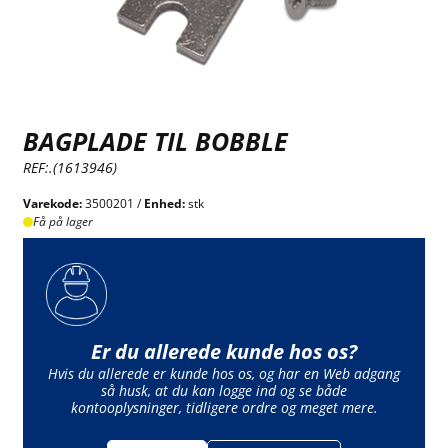
BAGPLADE TIL BOBBLE
REF:.(1613946)
Varekode:
3500201 /
Enhed:
stk
Få på lager
Er du allerede kunde hos os?
Hvis du allerede er kunde hos os, og har en Web adgang
så husk, at du kan logge ind og se både
kontooplysninger, tidligere ordre og meget mere.