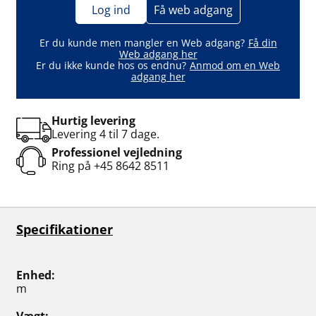
Log ind
Få web adgang
Er du kunde men mangler en Web adgang?
Få din
Web adgang her
Er du ikke kunde hos os endnu?
Anmod om en Web
adgang her
Hurtig levering
Levering 4 til 7 dage.
Professionel vejledning
Ring på
+45 8642 8511
Specifikationer
Enhed
m