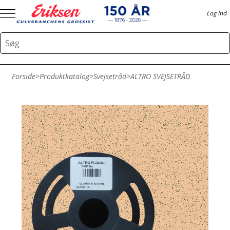
Log ind
Forside
>
Produktkatalog
>
Svejsetråd
>
ALTRO SVEJSETRÅD