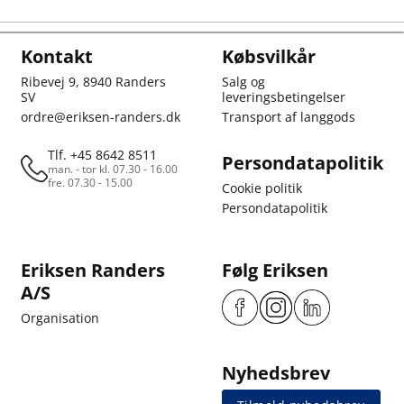
Kontakt
Købsvilkår
Ribevej 9, 8940 Randers
Salg og
SV
leveringsbetingelser
ordre@eriksen-randers.dk
Transport af langgods
Tlf. +45 8642 8511
Persondatapolitik
man. - tor kl. 07.30 - 16.00
fre. 07.30 - 15.00
Cookie politik
Persondatapolitik
Eriksen Randers
Følg Eriksen
A/S
Organisation
Nyhedsbrev