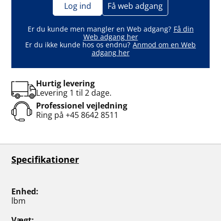
Log ind
Få web adgang
Er du kunde men mangler en Web adgang?
Få din
Web adgang her
Er du ikke kunde hos os endnu?
Anmod om en Web
adgang her
Hurtig levering
Levering 1 til 2 dage.
Professionel vejledning
Ring på
+45 8642 8511
Specifikationer
Enhed
lbm
Vægt