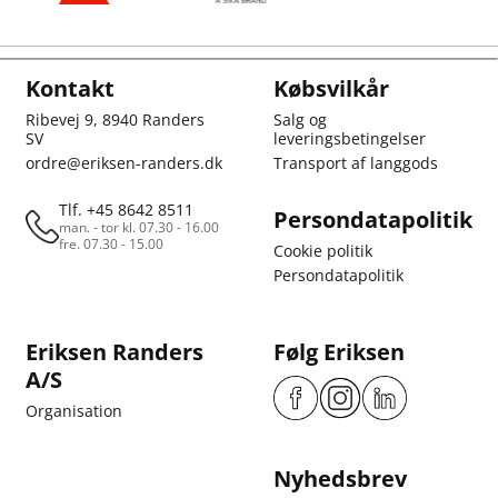
Kontakt
Købsvilkår
Ribevej 9, 8940 Randers
Salg og
SV
leveringsbetingelser
ordre@eriksen-randers.dk
Transport af langgods
Tlf. +45 8642 8511
Persondatapolitik
man. - tor kl. 07.30 - 16.00
fre. 07.30 - 15.00
Cookie politik
Persondatapolitik
Eriksen Randers
Følg Eriksen
A/S
Organisation
Nyhedsbrev