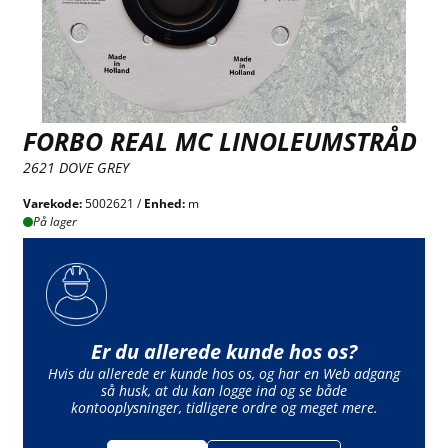
FORBO REAL MC LINOLEUMSTRÅD
2621 DOVE GREY
Varekode:
5002621 /
Enhed:
m
På lager
Er du allerede kunde hos os?
Hvis du allerede er kunde hos os, og har en Web adgang
så husk, at du kan logge ind og se både
kontooplysninger, tidligere ordre og meget mere.