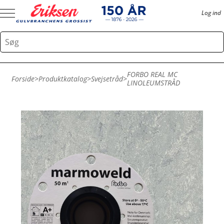
Log ind
FORBO REAL MC
Forside
>
Produktkatalog
>
Svejsetråd
>
LINOLEUMSTRÅD