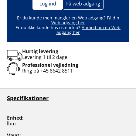
Log ind
Få web adgang
Er du kunde men mangler en Web adgang?
Få din
Web adgang her
Er du ikke kunde hos os endnu?
Anmod om en Web
adgang her
Hurtig levering
Levering 1 til 2 dage.
Professionel vejledning
Ring på
+45 8642 8511
Specifikationer
Enhed
lbm
Vægt