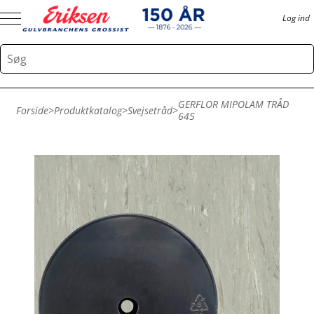
Log ind
GERFLOR MIPOLAM TRÅD
Forside
>
Produktkatalog
>
Svejsetråd
>
645