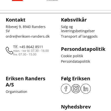
Kontakt
Købsvilkår
Ribevej 9, 8940 Randers
Salg og
SV
leveringsbetingelser
ordre@eriksen-randers.dk
Transport af langgods
Tlf. +45 8642 8511
Persondatapolitik
man. - tor kl. 07.30 - 16.00
fre. 07.30 - 15.00
Cookie politik
Persondatapolitik
Eriksen Randers
Følg Eriksen
A/S
Organisation
Nyhedsbrev