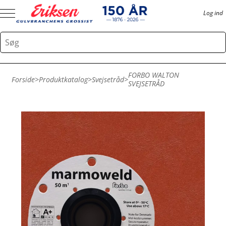
Log ind
FORBO WALTON
Forside
>
Produktkatalog
>
Svejsetråd
>
SVEJSETRÅD