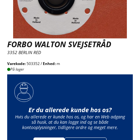
FORBO WALTON SVEJSETRÅD
3352 BERLIN RED
Varekode:
503352 /
Enhed:
m
På lager
Er du allerede kunde hos os?
Hvis du allerede er kunde hos os, og har en Web adgang
så husk, at du kan logge ind og se både
kontooplysninger, tidligere ordre og meget mere.