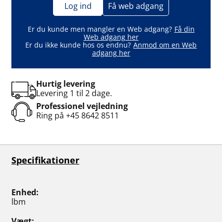
Log ind
Få web adgang
Er du kunde men mangler en Web adgang?
Få din
Web adgang her
Er du ikke kunde hos os endnu?
Anmod om en Web
adgang her
Hurtig levering
Levering 1 til 2 dage.
Professionel vejledning
Ring på
+45 8642 8511
Specifikationer
Enhed
lbm
Vægt