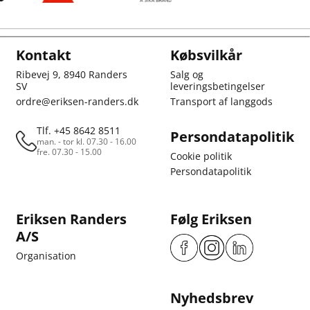
Kontakt
Købsvilkår
Ribevej 9, 8940 Randers
Salg og
SV
leveringsbetingelser
ordre@eriksen-randers.dk
Transport af langgods
Tlf. +45 8642 8511
Persondatapolitik
man. - tor kl. 07.30 - 16.00
fre. 07.30 - 15.00
Cookie politik
Persondatapolitik
Eriksen Randers
Følg Eriksen
A/S
Organisation
Nyhedsbrev