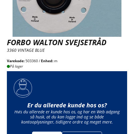
FORBO WALTON SVEJSETRÅD
3360 VINTAGE BLUE
Varekode:
503360 /
Enhed:
m
På lager
Er du allerede kunde hos os?
Hvis du allerede er kunde hos os, og har en Web adgang
så husk, at du kan logge ind og se både
kontooplysninger, tidligere ordre og meget mere.