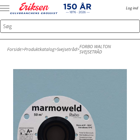
Log ind
FORBO WALTON
Forside
>
Produktkatalog
>
Svejsetråd
>
SVEJSETRÅD