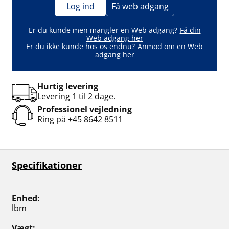
Log ind
Få web adgang
Er du kunde men mangler en Web adgang?
Få din
Web adgang her
Er du ikke kunde hos os endnu?
Anmod om en Web
adgang her
Hurtig levering
Levering 1 til 2 dage.
Professionel vejledning
Ring på
+45 8642 8511
Specifikationer
Enhed
lbm
Vægt