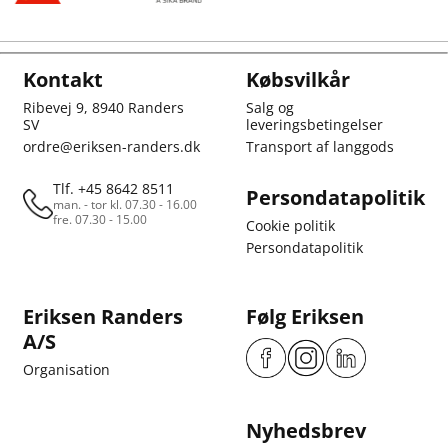
Kontakt
Købsvilkår
Ribevej 9, 8940 Randers
Salg og
SV
leveringsbetingelser
ordre@eriksen-randers.dk
Transport af langgods
Tlf. +45 8642 8511
Persondatapolitik
man. - tor kl. 07.30 - 16.00
fre. 07.30 - 15.00
Cookie politik
Persondatapolitik
Eriksen Randers
Følg Eriksen
A/S
Organisation
Nyhedsbrev