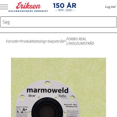
Log ind
FORBO REAL
Forside
>
Produktkatalog
>
Svejsetråd
>
LINOLEUMSTRÅD