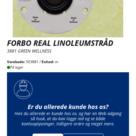
FORBO REAL LINOLEUMSTRÅD
3881 GREEN WELLNESS
Varekode:
503881 /
Enhed:
m
På lager
Er du allerede kunde hos os?
Hvis du allerede er kunde hos os, og har en Web adgang
så husk, at du kan logge ind og se både
kontooplysninger, tidligere ordre og meget mere.