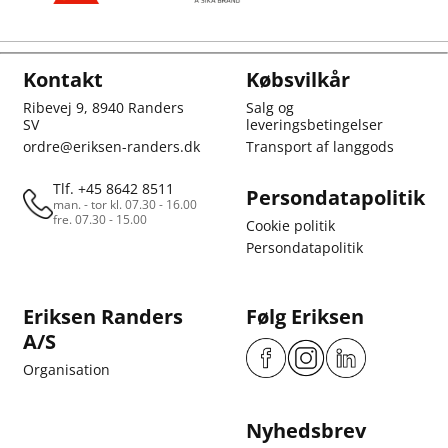
Kontakt
Købsvilkår
Ribevej 9, 8940 Randers
Salg og
SV
leveringsbetingelser
ordre@eriksen-randers.dk
Transport af langgods
Tlf. +45 8642 8511
Persondatapolitik
man. - tor kl. 07.30 - 16.00
fre. 07.30 - 15.00
Cookie politik
Persondatapolitik
Eriksen Randers
Følg Eriksen
A/S
Organisation
Nyhedsbrev