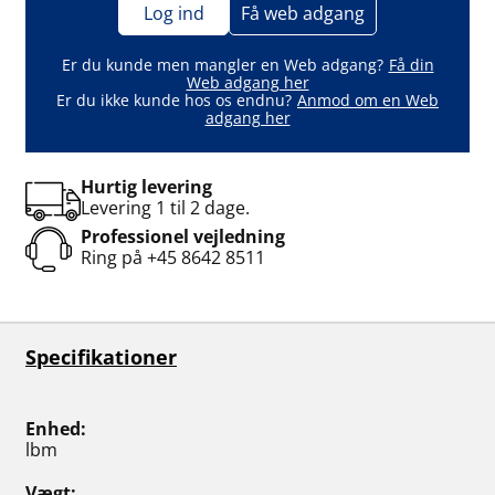
Log ind
Få web adgang
Er du kunde men mangler en Web adgang?
Få din
Web adgang her
Er du ikke kunde hos os endnu?
Anmod om en Web
adgang her
Hurtig levering
Levering 1 til 2 dage.
Professionel vejledning
Ring på
+45 8642 8511
Specifikationer
Enhed
lbm
Vægt