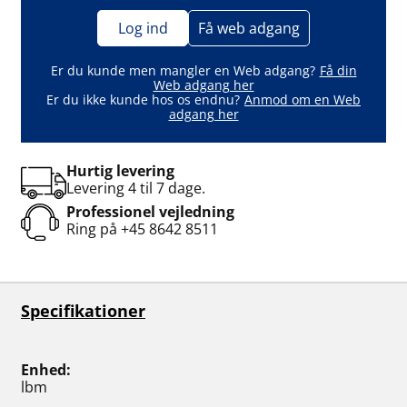
Log ind
Få web adgang
Er du kunde men mangler en Web adgang?
Få din
Web adgang her
Er du ikke kunde hos os endnu?
Anmod om en Web
adgang her
Hurtig levering
Levering 4 til 7 dage.
Professionel vejledning
Ring på
+45 8642 8511
Specifikationer
Enhed
lbm