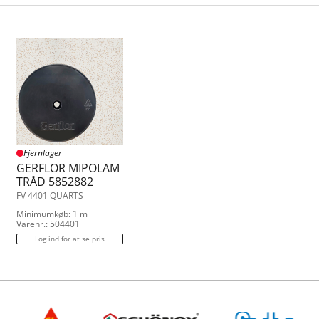
Fjernlager
GERFLOR MIPOLAM
TRÅD 5852882
FV 4401 QUARTS
Minimumkøb: 1 m
Varenr.: 504401
Log ind for at se pris