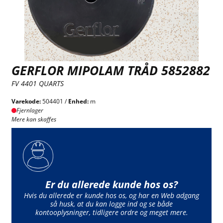
GERFLOR MIPOLAM TRÅD 5852882
FV 4401 QUARTS
Varekode:
504401 /
Enhed:
m
Fjernlager
Mere kan skaffes
Er du allerede kunde hos os?
Hvis du allerede er kunde hos os, og har en Web adgang
så husk, at du kan logge ind og se både
kontooplysninger, tidligere ordre og meget mere.