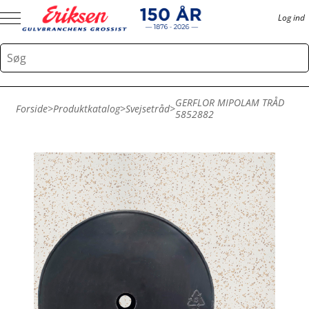
Log ind
GERFLOR MIPOLAM TRÅD
Forside
>
Produktkatalog
>
Svejsetråd
>
5852882