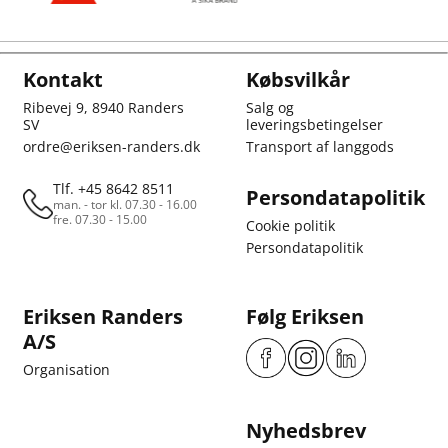
Kontakt
Købsvilkår
Ribevej 9, 8940 Randers
Salg og
SV
leveringsbetingelser
ordre@eriksen-randers.dk
Transport af langgods
Tlf. +45 8642 8511
Persondatapolitik
man. - tor kl. 07.30 - 16.00
fre. 07.30 - 15.00
Cookie politik
Persondatapolitik
Eriksen Randers
Følg Eriksen
A/S
Organisation
Nyhedsbrev