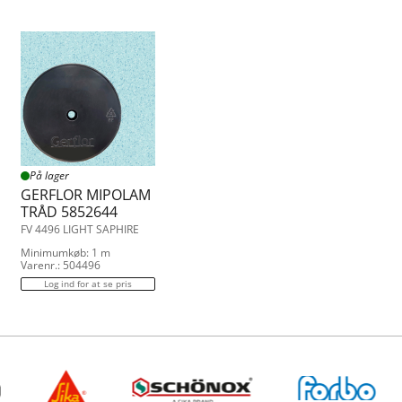
På lager
GERFLOR MIPOLAM
TRÅD 5852644
FV 4496 LIGHT SAPHIRE
Minimumkøb: 1 m
Varenr.: 504496
Log ind for at se pris