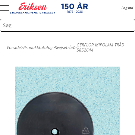
Log ind
GERFLOR MIPOLAM TRÅD
Forside
>
Produktkatalog
>
Svejsetråd
>
5852644