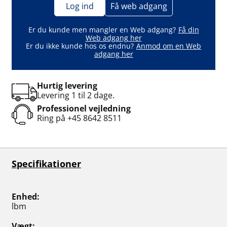
Log ind
Få web adgang
Er du kunde men mangler en Web adgang?
Få din
Web adgang her
Er du ikke kunde hos os endnu?
Anmod om en Web
adgang her
Hurtig levering
Levering 1 til 2 dage.
Professionel vejledning
Ring på
+45 8642 8511
Specifikationer
Enhed
lbm
Vægt