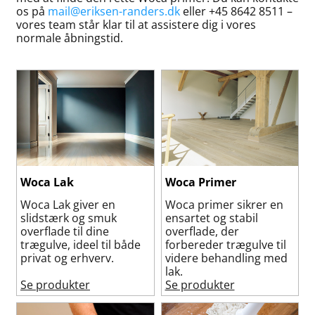
os på
mail@eriksen-randers.dk
eller +45 8642 8511 –
vores team står klar til at assistere dig i vores
normale åbningstid.
Woca Lak
Woca Primer
Woca Lak giver en
Woca primer sikrer en
slidstærk og smuk
ensartet og stabil
overflade til dine
overflade, der
trægulve, ideel til både
forbereder trægulve til
privat og erhverv.
videre behandling med
lak.
Se produkter
Se produkter