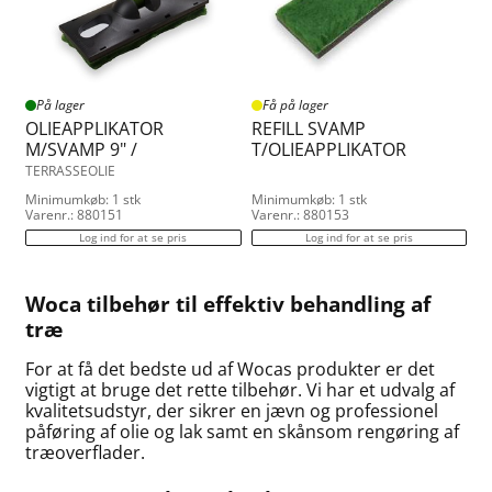
På lager
Få på lager
OLIEAPPLIKATOR
REFILL SVAMP
M/SVAMP 9" /
T/OLIEAPPLIKATOR
TERRASSEOLIE
Minimumkøb: 1 stk
Minimumkøb: 1 stk
Varenr.: 880151
Varenr.: 880153
Log ind for at se pris
Log ind for at se pris
Woca tilbehør til effektiv behandling af
træ
For at få det bedste ud af Wocas produkter er det
vigtigt at bruge det rette tilbehør. Vi har et udvalg af
kvalitetsudstyr, der sikrer en jævn og professionel
påføring af olie og lak samt en skånsom rengøring af
træoverflader.