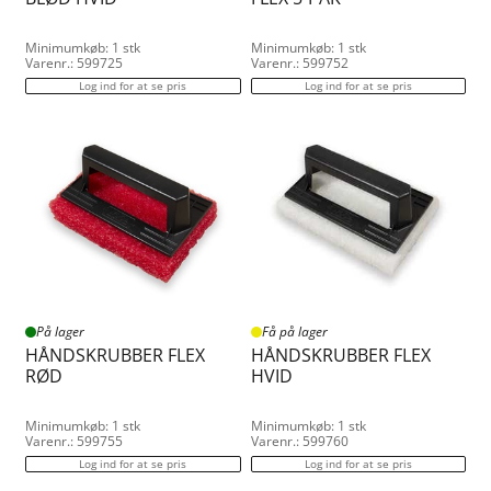
Minimumkøb: 1 stk
Minimumkøb: 1 stk
Varenr.: 599725
Varenr.: 599752
Log ind for at se pris
Log ind for at se pris
På lager
Få på lager
HÅNDSKRUBBER FLEX
HÅNDSKRUBBER FLEX
RØD
HVID
Minimumkøb: 1 stk
Minimumkøb: 1 stk
Varenr.: 599755
Varenr.: 599760
Log ind for at se pris
Log ind for at se pris