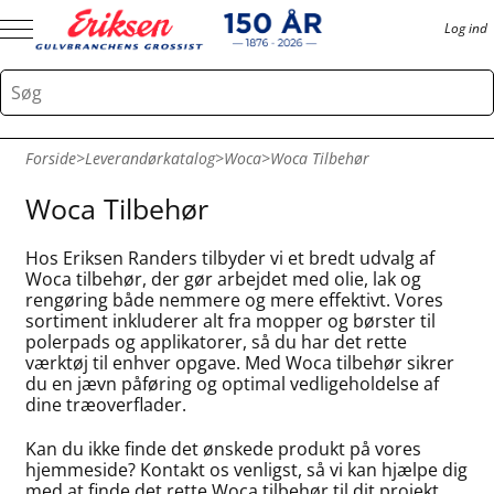
Log ind
Forside
>
Leverandørkatalog
>
Woca
>
Woca Tilbehør
Woca Tilbehør
Hos Eriksen Randers tilbyder vi et bredt udvalg af
Woca tilbehør, der gør arbejdet med olie, lak og
rengøring både nemmere og mere effektivt. Vores
sortiment inkluderer alt fra mopper og børster til
polerpads og applikatorer, så du har det rette
værktøj til enhver opgave. Med Woca tilbehør sikrer
du en jævn påføring og optimal vedligeholdelse af
dine træoverflader.
Kan du ikke finde det ønskede produkt på vores
hjemmeside? Kontakt os venligst, så vi kan hjælpe dig
med at finde det rette Woca tilbehør til dit projekt.