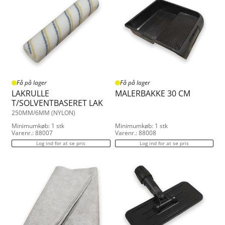
Få på lager
Få på lager
LAKRULLE
MALERBAKKE 30 CM
T/SOLVENTBASERET LAK
250MM/6MM (NYLON)
Minimumkøb: 1 stk
Minimumkøb: 1 stk
Varenr.: 88007
Varenr.: 88008
Log ind for at se pris
Log ind for at se pris