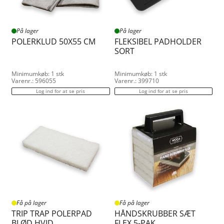
På lager
På lager
POLERKLUD 50X55 CM
FLEKSIBEL PADHOLDER
SORT
Minimumkøb: 1 stk
Minimumkøb: 1 stk
Varenr.: 596055
Varenr.: 399710
Log ind for at se pris
Log ind for at se pris
Få på lager
Få på lager
TRIP TRAP POLERPAD
HÅNDSKRUBBER SÆT
BLØD HVID
FLEX 5-PAK