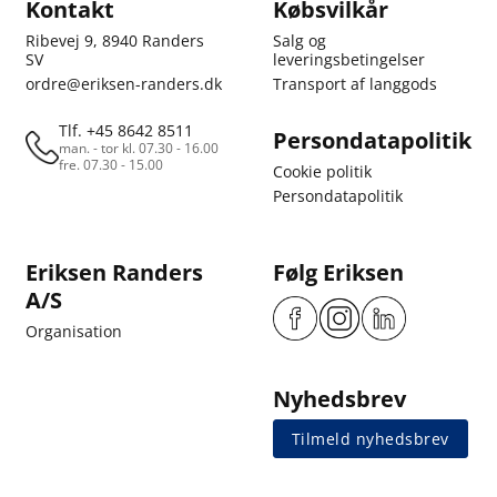
Kontakt
Købsvilkår
Ribevej 9, 8940 Randers
Salg og
SV
leveringsbetingelser
ordre@eriksen-randers.dk
Transport af langgods
Tlf. +45 8642 8511
Persondatapolitik
man. - tor kl. 07.30 - 16.00
fre. 07.30 - 15.00
Cookie politik
Persondatapolitik
Eriksen Randers
Følg Eriksen
A/S
Organisation
Nyhedsbrev
Tilmeld nyhedsbrev