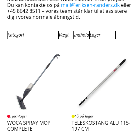
Du kan kontakte os på
mail@eriksen-randers.dk
eller
+45 8642 8511 – vores team står klar til at assistere
dig i vores normale åbningstid.
Kategori
Vægt
Indhold
Lager
Primer ruller og pensler
0.004
1.00
Fjernlager
TRIP TRAP DANMARK
0.010
Få på lager
Woca Denmark
0.013
På lager
0.020
0.050
0.060
0.120
0.160
0.180
0.240
0.600
2.000
Fjernlager
Få på lager
WOCA SPRAY MOP
TELESKOSTANG ALU 115-
COMPLETE
197 CM