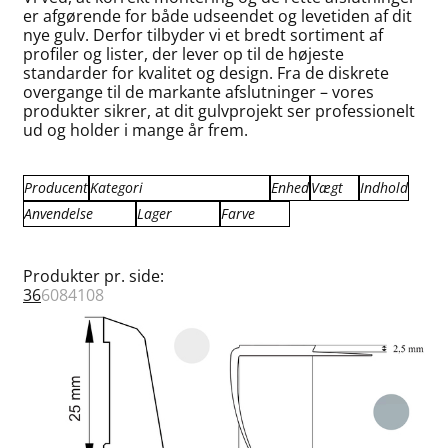
er afgørende for både udseendet og levetiden af dit
nye gulv. Derfor tilbyder vi et bredt sortiment af
profiler og lister, der lever op til de højeste
standarder for kvalitet og design. Fra de diskrete
overgange til de markante afslutninger – vores
produkter sikrer, at dit gulvprojekt ser professionelt
ud og holder i mange år frem.
Producent
Kategori
Enhed
Vægt
Indhold
Anvendelse
Lager
Farve
Küberit
Döllken Profiler
lbm
0.000
1.00
Primo
Küberit Metal Profiler
m
0.090
2.00
Afslutning
Fjernlager
Bøg
Primo Fejelister
pk
0.100
2.50
Dilatation
Få på lager
Blød Grå
Produkter pr. side:
Primo Fodlister
Stk.
0.120
2.70
Fejeliste
På lager
Eg
36
60
84
108
Primo Kvartstaf
0.125
3.00
Fodliste
Grå
Primo Lister
0.130
3.10
Hjørneliste
Hvid
Primo Sandlister farvet
0.140
3.13
Håndliste
Koksgrå
Primo Sandlister træfarvet
0.150
5.00
Kvartstafliste
Lys grå
Primo Skurelister
0.180
25.00
Niveau profil
Mat alu.
Primo Trappeforkant
0.200
48.00
Overgang
Messing
0.300
50.00
Sandliste
Off-white
0.320
Skureliste
Sort