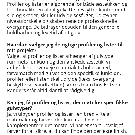
Profiler og lister er afgørende for både æstetikken og
funktionaliteten af dit gulv. De beskytter kanter mod
slid og skader, skjuler udvidelsesfuger, udjævner
niveauforskelle og skaber rene og professionelle
overgange. De bidrager desuden til den generelle
holdbarhed og levetid af dit gulv.
Hvordan vælger jeg de rigtige profiler og lister til
mit projekt?
Valget af profiler og lister afhænger af gulvtype,
rummets funktion og den ønskede æstetik. Vi
anbefaler at overveje materialets holdbarhed,
farvematch med gulvet og den specifikke funktion,
profilen eller listen skal udfylde (f.eks. overgang,
beskyttelse, vandtæthed). Vores team hos Eriksen
Randers står altid klar til at rådgive dig.
Kan jeg få profiler og lister, der matcher specifikke
gulvtyper?
Ja, vi tilbyder profiler og lister i en bred vifte af
materialer og farver, der kan matche eller
komplementere det meste. Vi har et stort udvalg af
farver for at sikre, at du kan finde den perfekte finish.