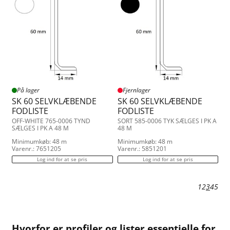
På lager
Fjernlager
SK 60 SELVKLÆBENDE
SK 60 SELVKLÆBENDE
FODLISTE
FODLISTE
OFF-WHITE 765-0006 TYND
SORT 585-0006 TYK SÆLGES I PK A
SÆLGES I PK A 48 M
48 M
Minimumkøb: 48 m
Minimumkøb: 48 m
Varenr.: 7651205
Varenr.: 5851201
Log ind for at se pris
Log ind for at se pris
1
2
3
4
5
Hvorfor er profiler og lister essentielle for