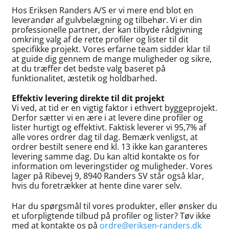
Hos Eriksen Randers A/S er vi mere end blot en
leverandør af gulvbelægning og tilbehør. Vi er din
professionelle partner, der kan tilbyde rådgivning
omkring valg af de rette profiler og lister til dit
specifikke projekt. Vores erfarne team sidder klar til
at guide dig gennem de mange muligheder og sikre,
at du træffer det bedste valg baseret på
funktionalitet, æstetik og holdbarhed.
Effektiv levering direkte til dit projekt
Vi ved, at tid er en vigtig faktor i ethvert byggeprojekt.
Derfor sætter vi en ære i at levere dine profiler og
lister hurtigt og effektivt. Faktisk leverer vi 95,7% af
alle vores ordrer dag til dag. Bemærk venligst, at
ordrer bestilt senere end kl. 13 ikke kan garanteres
levering samme dag. Du kan altid kontakte os for
information om leveringstider og muligheder. Vores
lager på Ribevej 9, 8940 Randers SV står også klar,
hvis du foretrækker at hente dine varer selv.
Har du spørgsmål til vores produkter, eller ønsker du
et uforpligtende tilbud på profiler og lister? Tøv ikke
med at kontakte os på
ordre@eriksen-randers.dk