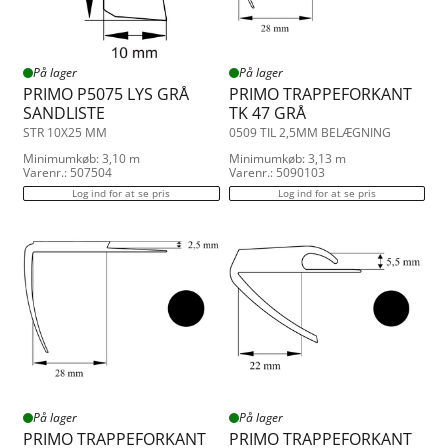
0.350
Trappeforkant
0.400
Vinkelliste
0.500
Vinkelprofil
1.500
På lager
På lager
Vådrumsopkant
PRIMO P5075 LYS GRÅ
PRIMO TRAPPEFORKANT
SANDLISTE
TK 47 GRÅ
STR 10X25 MM
0509 TIL 2,5MM BELÆGNING
Minimumkøb: 3,10 m
Minimumkøb: 3,13 m
Varenr.: 507504
Varenr.: 5090103
Log ind for at se pris
Log ind for at se pris
På lager
På lager
PRIMO TRAPPEFORKANT
PRIMO TRAPPEFORKANT