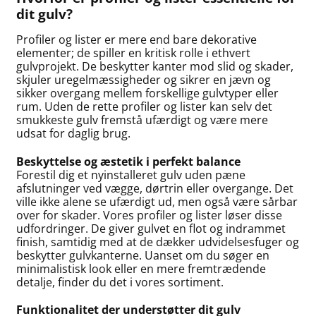
dit gulv?
Profiler og lister er mere end bare dekorative
elementer; de spiller en kritisk rolle i ethvert
gulvprojekt. De beskytter kanter mod slid og skader,
skjuler uregelmæssigheder og sikrer en jævn og
sikker overgang mellem forskellige gulvtyper eller
rum. Uden de rette profiler og lister kan selv det
smukkeste gulv fremstå ufærdigt og være mere
udsat for daglig brug.
Beskyttelse og æstetik i perfekt balance
Forestil dig et nyinstalleret gulv uden pæne
afslutninger ved vægge, dørtrin eller overgange. Det
ville ikke alene se ufærdigt ud, men også være sårbar
over for skader. Vores profiler og lister løser disse
udfordringer. De giver gulvet en flot og indrammet
finish, samtidig med at de dækker udvidelsesfuger og
beskytter gulvkanterne. Uanset om du søger en
minimalistisk look eller en mere fremtrædende
detalje, finder du det i vores sortiment.
Funktionalitet der understøtter dit gulv