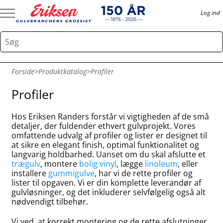
Log ind
Forside
>
Produktkatalog
>
Profiler
Profiler
Hos Eriksen Randers forstår vi vigtigheden af de små
detaljer, der fuldender ethvert gulvprojekt. Vores
omfattende udvalg af profiler og lister er designet til
at sikre en elegant finish, optimal funktionalitet og
langvarig holdbarhed. Uanset om du skal afslutte et
trægulv
, montere
bolig vinyl
, lægge
linoleum
, eller
installere
gummigulve
, har vi de rette profiler og
lister til opgaven. Vi er din komplette leverandør af
gulvløsninger, og det inkluderer selvfølgelig også alt
nødvendigt tilbehør.
Vi ved, at korrekt montering og de rette afslutninger