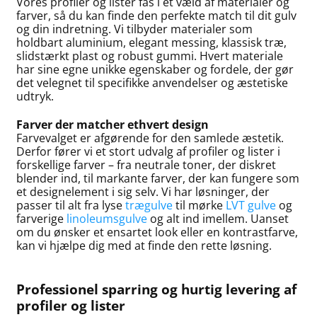
Vores profiler og lister fås i et væld af materialer og
farver, så du kan finde den perfekte match til dit gulv
og din indretning. Vi tilbyder materialer som
holdbart aluminium, elegant messing, klassisk træ,
slidstærkt plast og robust gummi. Hvert materiale
har sine egne unikke egenskaber og fordele, der gør
det velegnet til specifikke anvendelser og æstetiske
udtryk.
Farver der matcher ethvert design
Farvevalget er afgørende for den samlede æstetik.
Derfor fører vi et stort udvalg af profiler og lister i
forskellige farver – fra neutrale toner, der diskret
blender ind, til markante farver, der kan fungere som
et designelement i sig selv. Vi har løsninger, der
passer til alt fra lyse
trægulve
til mørke
LVT gulve
og
farverige
linoleumsgulve
og alt ind imellem. Uanset
om du ønsker et ensartet look eller en kontrastfarve,
kan vi hjælpe dig med at finde den rette løsning.
Professionel sparring og hurtig levering af
profiler og lister