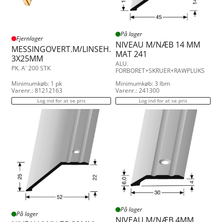
0.350
Trappeforkant
0.400
Vinkelliste
0.500
Vinkelprofil
På lager
1.500
Vådrumsopkant
Fjernlager
NIVEAU M/NÆB 14 MM
MESSINGOVERT.M/LINSEH.
MAT 241
3X25MM
ALU.
PK. A` 200 STK
FORBORET+SKRUER+RAWPLUKS
Minimumkøb: 1 pk
Minimumkøb: 3 lbm
Varenr.: 81212163
Varenr.: 241300
Log ind for at se pris
Log ind for at se pris
På lager
På lager
NIVEAU M/NÆB 4MM