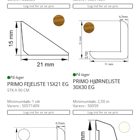
Log ind for at se pris
Log ind for at se pris
På lager
På lager
PRIMO HJØRNELISTE
PRIMO FEJELISTE 15X21 EG
30X30 EG
STK A 90 CM
Minimumkøb: 1 stk
Minimumkøb: 2,50 m
Varenr.: 50571409
Varenr.: 50059
Log ind for at se pris
Log ind for at se pris