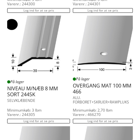
Varenr.: 244300
Varenr.: 244301
Log ind for at se pris
Log ind for at se pris
På lager
På lager
OVERGANG MAT 100 MM
NIVEAU M/NÆB 8 MM
466
SORT 244SK
ALU.
SELVKLÆBENDE
FORBORET+SKRUER+RAWPLUKS
Minimumkøb: 3 lbm
Minimumkøb: 2,70 lbm
Varenr.: 244305
Varenr.: 466270
Log ind for at se pris
Log ind for at se pris