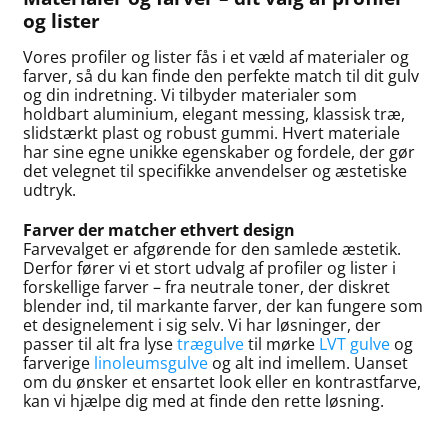
og lister
Vores profiler og lister fås i et væld af materialer og
farver, så du kan finde den perfekte match til dit gulv
og din indretning. Vi tilbyder materialer som
holdbart aluminium, elegant messing, klassisk træ,
slidstærkt plast og robust gummi. Hvert materiale
har sine egne unikke egenskaber og fordele, der gør
det velegnet til specifikke anvendelser og æstetiske
udtryk.
Farver der matcher ethvert design
Farvevalget er afgørende for den samlede æstetik.
Derfor fører vi et stort udvalg af profiler og lister i
forskellige farver – fra neutrale toner, der diskret
blender ind, til markante farver, der kan fungere som
et designelement i sig selv. Vi har løsninger, der
passer til alt fra lyse
trægulve
til mørke
LVT gulve
og
farverige
linoleumsgulve
og alt ind imellem. Uanset
om du ønsker et ensartet look eller en kontrastfarve,
kan vi hjælpe dig med at finde den rette løsning.