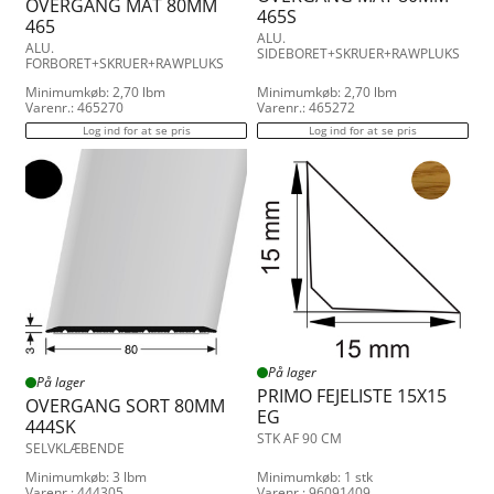
OVERGANG MAT 80MM
465S
465
ALU.
ALU.
SIDEBORET+SKRUER+RAWPLUKS
FORBORET+SKRUER+RAWPLUKS
Minimumkøb: 2,70 lbm
Minimumkøb: 2,70 lbm
Varenr.: 465270
Varenr.: 465272
Log ind for at se pris
Log ind for at se pris
På lager
På lager
PRIMO FEJELISTE 15X15
OVERGANG SORT 80MM
EG
444SK
STK AF 90 CM
SELVKLÆBENDE
Minimumkøb: 3 lbm
Minimumkøb: 1 stk
Varenr.: 444305
Varenr.: 96091409