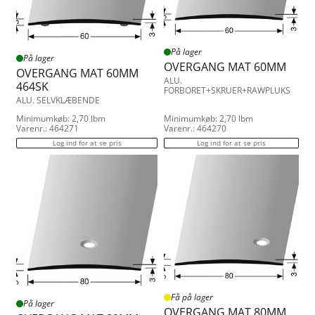
På lager
På lager
OVERGANG MAT 60MM
OVERGANG MAT 60MM
ALU.
464SK
FORBORET+SKRUER+RAWPLUKS
ALU. SELVKLÆBENDE
Minimumkøb: 2,70 lbm
Minimumkøb: 2,70 lbm
Varenr.: 464271
Varenr.: 464270
Log ind for at se pris
Log ind for at se pris
Få på lager
På lager
OVERGANG MAT 80MM