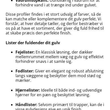
Vådrumsopkant:
Uundværlig i vådrum for at
forhindre vand i at trænge ind under gulvet.
Disse profiler findes i et stort udvalg af farver, så de
kan matche eller komplementere dit gulv perfekt. Vi
forstår, at hver detalje tæller, og derfor bestræber vi
os på at have et sortiment, der giver dig fuld frihed til
at skabe præcis den perfekte finish.
Lister der fuldender dit gulv
Fejelister:
En klassisk løsning, der dækker
mellemrummet mellem væg og gulv og effektivt
forhindrer snavs i at samle sig.
Fodlister:
Giver en elegant og robust afslutning
langs væggene og beskytter dem mod stød og
mærker.
Hjørnelister:
Ideelle til både ind- og udvendige
hjørner for en pæn og beskyttet løsning.
Håndlister:
Selvom primært til trapper, kan de i
visse gulvdesigns give en unik finish.