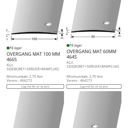
På lager
På lager
OVERGANG MAT 60MM
OVERGANG MAT 100 MM
464S
466S
ALU.
ALU.
SIDEBORET+SKRUER+RAWPLUKS
SIDEBORET+SKRUER+RAWPLUKS
Minimumkøb: 2,70 lbm
Minimumkøb: 2,70 lbm
Varenr.: 466272
Varenr.: 464273
Log ind for at se pris
Log ind for at se pris