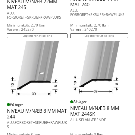
NIVEAU M/NÆB 22MM
MAT 240
MAT 245
ALU.
ALU.
FORBORET+SKRUER+RAWPLUKS
FORBORET+SKRUER+RAWPLUKS
Minimumkøb: 2,70 lbm
Minimumkøb: 2,70 lbm
Varenr.: 245270
Varenr.: 240270
Log ind for at se pris
Log ind for at se pris
På lager
På lager
NIVEAU M/NÆB 8 MM
NIVEAU M/NÆB 8 MM MAT
MAT 244SK
244
ALU. SELVKLÆBENDE
ALU.FORBORET+SKRUER+RAWPLUK
S
Minimumkøb: 3 lbm
Minimumkøb: 3 lbm