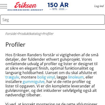
Log ind
Forside
>
Produktkatalog
>
Profiler
Profiler
Hos Eriksen Randers forstår vi vigtigheden af de små
detaljer, der fuldender ethvert gulvprojekt. Vores
omfattende udvalg af profiler og lister er designet til
at sikre en elegant finish, optimal funktionalitet og
langvarig holdbarhed. Uanset om du skal afslutte et
trægulv
, montere
bolig vinyl
, lægge
linoleum
, eller
installere
gummigulve
, har vi de rette profiler og
lister til opgaven. Vi er din komplette leverandør af
gulvløsninger, og det inkluderer selvfølgelig også alt
nødvendigt tilbehør.
Vi ved, at korrekt montering og de rette afslutninger