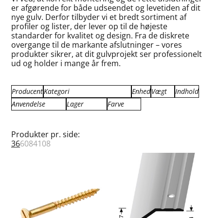
er afgørende for både udseendet og levetiden af dit
nye gulv. Derfor tilbyder vi et bredt sortiment af
profiler og lister, der lever op til de højeste
standarder for kvalitet og design. Fra de diskrete
overgange til de markante afslutninger – vores
produkter sikrer, at dit gulvprojekt ser professionelt
ud og holder i mange år frem.
Producent
Kategori
Enhed
Vægt
Indhold
Anvendelse
Lager
Farve
Küberit
Döllken Profiler
lbm
0.000
1.00
Primo
Küberit Metal Profiler
m
0.090
2.00
Afslutning
Fjernlager
Bøg
Primo Fejelister
pk
0.100
2.50
Dilatation
Få på lager
Blød Grå
Produkter pr. side:
Primo Fodlister
Stk.
0.120
2.70
Fejeliste
På lager
Eg
36
60
84
108
Primo Kvartstaf
0.125
3.00
Fodliste
Grå
Primo Lister
0.130
3.10
Hjørneliste
Hvid
Primo Sandlister farvet
0.140
3.13
Håndliste
Koksgrå
Primo Sandlister træfarvet
0.150
5.00
Kvartstafliste
Lys grå
Primo Skurelister
0.180
25.00
Niveau profil
Mat alu.
Primo Trappeforkant
0.200
48.00
Overgang
Messing
0.300
50.00
Sandliste
Off-white
0.320
Skureliste
Sort