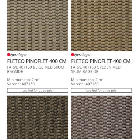
Fjernlager
Fjernlager
FLETCO PINOFLET 400 CM
FLETCO PINOFLET 400 CM
FARVE 407150 BEIGE MED SKUM
FARVE 407160 GYLDEN MED
BAGSIDE
SKUM BAGSIDE
Minimumkøb: 2 m²
Minimumkøb: 2 m²
Varenr.: 407150
Varenr.: 407160
Log ind for at se pris
Log ind for at se pris