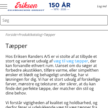
Log ind
Forside
>
Produktkatalog
>
Tæpper
Tæpper
Hos Eriksen Randers A/S er vi stolte af at tilbyde et
stort og varieret udvalg af
væg til væg tæpper
, der
kan forvandle ethvert rum. Uanset om du søger at
forbedre akustikken, tilføre varme, eller simpelthen
ønsker et blødt og behageligt underlag, har vi
løsningen for dig. Vi har et stort udvalg af forskellige
farver, mønstre og teksturer, der sikrer, at du kan
finde det perfekte tæppe, der matcher din stil og
dine behov.
Vi forstår vigtigheden af kvalitet og holdbarhed, og
derfor fører vi udelukkende væg til væg tæpper fra