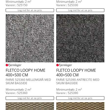
Minimumkøb: 2 m²
Minimumkøb: 2 m²
Varenr.: 525150
Varenr.: 525330
Log ind for at se pris
Log ind for at se pris
Fjernlager
Fjernlager
FLETCO LOOPY HOME
FLETCO LOOPY HOME
400+500 CM
400+500 CM
FARVE 525360 MELLEMGRÅ MED
FARVE 525390 ANTRECITE MED
SKUM BAGSIDE
SKUM BAGSIDE
Minimumkøb: 2 m²
Minimumkøb: 2 m²
Varenr.: 525360
Varenr.: 525390
Log ind for at se pris
Log ind for at se pris