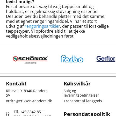
bedst muligt?
For at bevare dit væg til væg tæppe smukt og
holdbart, er regelmæssig støvsugning essentiel.
Desuden bør du behandle pletter med det samme
med et egnet rengøringsmiddel. Vi har et stort
udvalg af
rengøringsartikler
, der passer til forskellige
tæppetyper. Vi opfordre altid til at tjekke
vedligeholdelsesvejledningen først.
Kontakt
Købsvilkår
Ribevej 9, 8940 Randers
Salg og
SV
leveringsbetingelser
ordre@eriksen-randers.dk
Transport af langgods
Tlf. +45 8642 8511
Persondatapolitik
man. - tor kl. 07.30 - 16.00