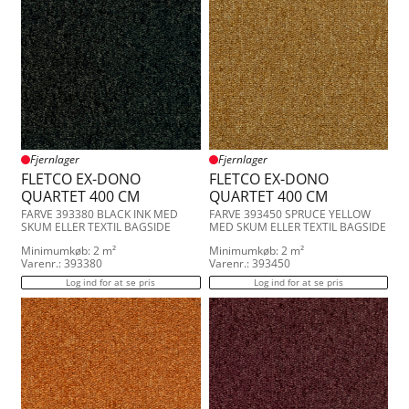
Fjernlager
Fjernlager
FLETCO EX-DONO
FLETCO EX-DONO
QUARTET 400 CM
QUARTET 400 CM
FARVE 393380 BLACK INK MED
FARVE 393450 SPRUCE YELLOW
SKUM ELLER TEXTIL BAGSIDE
MED SKUM ELLER TEXTIL BAGSIDE
Minimumkøb: 2 m²
Minimumkøb: 2 m²
Varenr.: 393380
Varenr.: 393450
Log ind for at se pris
Log ind for at se pris