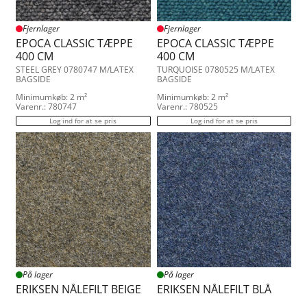
Fletco Sisalike
Green Græstæppe
Fjernlager
Fjernlager
Hannover Tæpper
EPOCA CLASSIC TÆPPE
EPOCA CLASSIC TÆPPE
Jena Tæpper
400 CM
400 CM
Lindau Nålefilt
STEEL GREY 0780747 M/LATEX
TURQUOISE 0780525 M/LATEX
Tretford Banevare
BAGSIDE
BAGSIDE
Minimumkøb: 2 m²
Minimumkøb: 2 m²
Varenr.: 780747
Varenr.: 780525
Log ind for at se pris
Log ind for at se pris
På lager
På lager
ERIKSEN NÅLEFILT BEIGE
ERIKSEN NÅLEFILT BLÅ