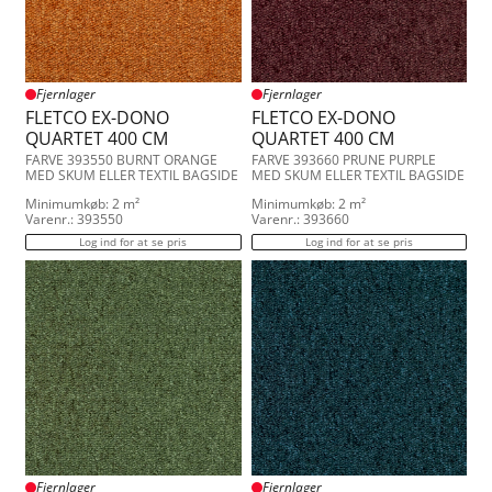
Fjernlager
Fjernlager
FLETCO EX-DONO
FLETCO EX-DONO
QUARTET 400 CM
QUARTET 400 CM
FARVE 393550 BURNT ORANGE
FARVE 393660 PRUNE PURPLE
MED SKUM ELLER TEXTIL BAGSIDE
MED SKUM ELLER TEXTIL BAGSIDE
Minimumkøb: 2 m²
Minimumkøb: 2 m²
Varenr.: 393550
Varenr.: 393660
Log ind for at se pris
Log ind for at se pris
Fjernlager
Fjernlager