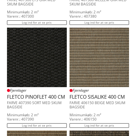
SKUM BAGSIDE
SKUM BAGSIDE
Minimumkøb: 2 m²
Minimumkøb: 2 m²
Varenr.: 407300
Varenr.: 407380
Log ind for at se pris
Log ind for at se pris
Fjernlager
Fjernlager
FLETCO PINOFLET 400 CM
FLETCO SISALIKE 400 CM
FARVE 407390 SORT MED SKUM
FARVE 406150 BEIGE MED SKUM
BAGSIDE
BAGSIDE
Minimumkøb: 2 m²
Minimumkøb: 2 m²
Varenr.: 407390
Varenr.: 406150
Log ind for at se pris
Log ind for at se pris