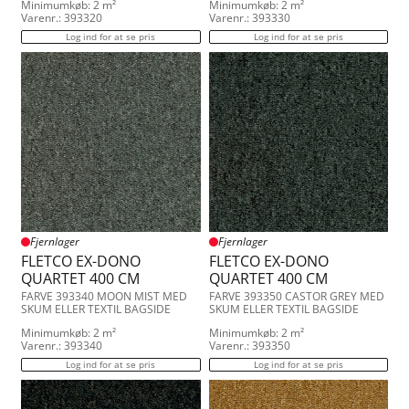
Minimumkøb: 2 m²
Minimumkøb: 2 m²
Varenr.: 393320
Varenr.: 393330
Log ind for at se pris
Log ind for at se pris
Fjernlager
Fjernlager
FLETCO EX-DONO
FLETCO EX-DONO
QUARTET 400 CM
QUARTET 400 CM
FARVE 393340 MOON MIST MED
FARVE 393350 CASTOR GREY MED
SKUM ELLER TEXTIL BAGSIDE
SKUM ELLER TEXTIL BAGSIDE
Minimumkøb: 2 m²
Minimumkøb: 2 m²
Varenr.: 393340
Varenr.: 393350
Log ind for at se pris
Log ind for at se pris