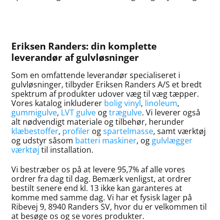
Eriksen Randers: din komplette
leverandør af gulvløsninger
Som en omfattende leverandør specialiseret i
gulvløsninger, tilbyder Eriksen Randers A/S et bredt
spektrum af produkter udover væg til væg tæpper.
Vores katalog inkluderer
bolig vinyl
,
linoleum
,
gummigulve
,
LVT gulve
og
trægulve
. Vi leverer også
alt nødvendigt materiale og tilbehør, herunder
klæbestoffer
,
profiler
og
spartelmasse
, samt værktøj
og udstyr såsom
batteri maskiner
, og
gulvlægger
værktøj
til installation.
Vi bestræber os på at levere 95,7% af alle vores
ordrer fra dag til dag. Bemærk venligst, at ordrer
bestilt senere end kl. 13 ikke kan garanteres at
komme med samme dag. Vi har et fysisk lager på
Ribevej 9, 8940 Randers SV, hvor du er velkommen til
at besøge os og se vores produkter.