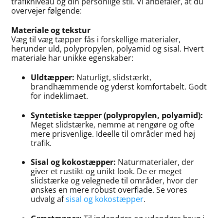
trafikniveau og din personlige stil. Vi anbefaler, at du
overvejer følgende:
Materiale og tekstur
Væg til væg tæpper fås i forskellige materialer,
herunder uld, polypropylen, polyamid og sisal. Hvert
materiale har unikke egenskaber:
Uldtæpper:
Naturligt, slidstærkt,
brandhæmmende og yderst komfortabelt. Godt
for indeklimaet.
Syntetiske tæpper (polypropylen, polyamid):
Meget slidstærke, nemme at rengøre og ofte
mere prisvenlige. Ideelle til områder med høj
trafik.
Sisal og kokostæpper:
Naturmaterialer, der
giver et rustikt og unikt look. De er meget
slidstærke og velegnede til områder, hvor der
ønskes en mere robust overflade. Se vores
udvalg af
sisal og kokostæpper
.