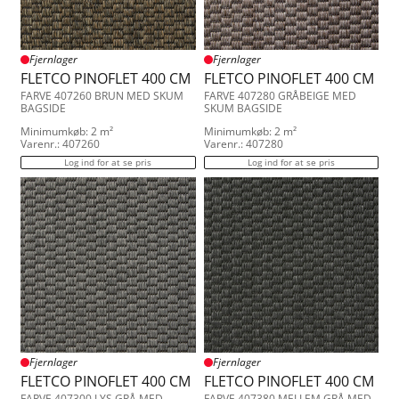
Fjernlager
Fjernlager
FLETCO PINOFLET 400 CM
FLETCO PINOFLET 400 CM
FARVE 407260 BRUN MED SKUM
FARVE 407280 GRÅBEIGE MED
BAGSIDE
SKUM BAGSIDE
Minimumkøb: 2 m²
Minimumkøb: 2 m²
Varenr.: 407260
Varenr.: 407280
Log ind for at se pris
Log ind for at se pris
Fjernlager
Fjernlager
FLETCO PINOFLET 400 CM
FLETCO PINOFLET 400 CM
FARVE 407300 LYS GRÅ MED
FARVE 407380 MELLEM GRÅ MED