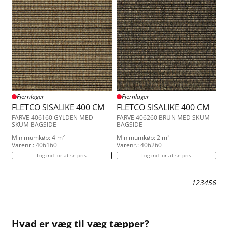
Fjernlager
Fjernlager
FLETCO SISALIKE 400 CM
FLETCO SISALIKE 400 CM
FARVE 406160 GYLDEN MED
FARVE 406260 BRUN MED SKUM
SKUM BAGSIDE
BAGSIDE
Minimumkøb: 4 m²
Minimumkøb: 2 m²
Varenr.: 406160
Varenr.: 406260
Log ind for at se pris
Log ind for at se pris
1
2
3
4
5
6
Hvad er væg til væg tæpper?