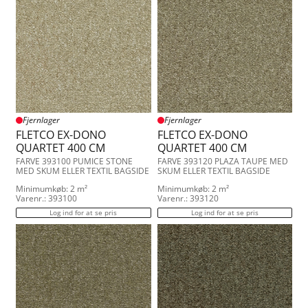
Fjernlager
Fjernlager
FLETCO EX-DONO
FLETCO EX-DONO
QUARTET 400 CM
QUARTET 400 CM
FARVE 393100 PUMICE STONE
FARVE 393120 PLAZA TAUPE MED
MED SKUM ELLER TEXTIL BAGSIDE
SKUM ELLER TEXTIL BAGSIDE
Minimumkøb: 2 m²
Minimumkøb: 2 m²
Varenr.: 393100
Varenr.: 393120
Log ind for at se pris
Log ind for at se pris