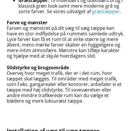
Græstæpper:
Til indendørs og udendørs brug i
klassisk grøn look samt mere moderne grå og
sorte farver. Se vores udvalget af
græstæpper
.
Farve og mønster
Farven og mønstret på dit væg til væg tæppe kan
have en stor indflydelse på rummets samlede udtryk.
Lyse farver kan få et rum til at virke større og mere
åbent, mens mørke farver skaber en hyggeligere og
mere intim atmosfære. Mønstre kan tilføje karakter
og hjælpe med at skjule hverdagens slid.
Slidstyrke og brugsområde
Overvej hvor meget trafik, der er i det rum, hvor
tæppet skal lægges. Til områder med meget trafik,
som f.eks. gangarealer eller kontorer, anbefaler vi et
tæppe med høj slidstyrke. Til soveværelser eller
andre mindre trafikerede rum kan du vælge et
blødere og mere luksuriøst tæppe.
Installation af væg til væg tæpper