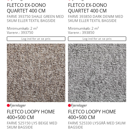
FLETCO EX-DONO
FLETCO EX-DONO
QUARTET 400 CM
QUARTET 400 CM
FARVE 393750 SHALE GREEN MED
FARVE 393850 DARK DENIM MED
SKUM ELLER TEXTIL BAGSIDE
SKUM ELLER TEXTIL BAGSIDE
Minimumkøb: 2 m²
Minimumkøb: 2 m²
Varenr.: 393750
Varenr.: 393850
Log ind for at se pris
Log ind for at se pris
Fjernlager
Fjernlager
FLETCO LOOPY HOME
FLETCO LOOPY HOME
400+500 CM
400+500 CM
FARVE 525150 LYS BEIGE MED
FARVE 525330 LYSGRÅ MED SKUM
SKUM BAGSIDE
BAGSIDE