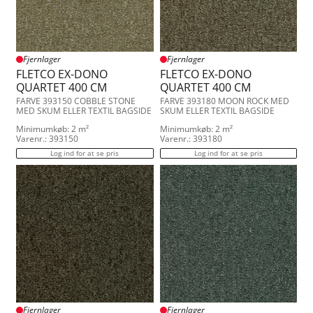
Fjernlager
Fjernlager
FLETCO EX-DONO
FLETCO EX-DONO
QUARTET 400 CM
QUARTET 400 CM
FARVE 393150 COBBLE STONE
FARVE 393180 MOON ROCK MED
MED SKUM ELLER TEXTIL BAGSIDE
SKUM ELLER TEXTIL BAGSIDE
Minimumkøb: 2 m²
Minimumkøb: 2 m²
Varenr.: 393150
Varenr.: 393180
Log ind for at se pris
Log ind for at se pris
Fjernlager
Fjernlager